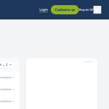
Login
Cadastre-se
Blog do QF
ANÚNCIO
ecedores
ecedores
ecedores