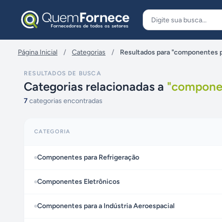
Pular para o conteúdo
Página Inicial
/
Categorias
/
Resultados para "componentes p
RESULTADOS DE BUSCA
Categorias relacionadas a
"
componen
7
categorias encontradas
CATEGORIA
Componentes para Refrigeração
Componentes Eletrônicos
Componentes para a Indústria Aeroespacial