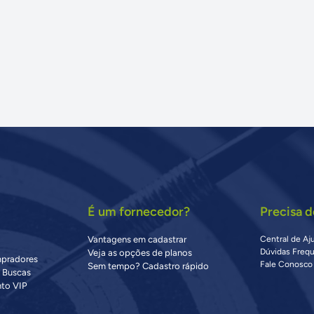
É um fornecedor?
Precisa d
Vantagens em cadastrar
Central de Aj
Dúvidas Freq
Veja as opções de planos
mpradores
Fale Conosco
Sem tempo? Cadastro rápido
s Buscas
to VIP