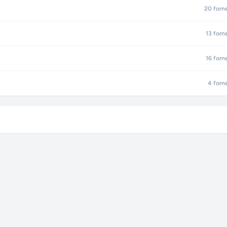
20
forn
13
forn
16
forn
4
forn