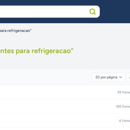
ara refrigeracao"
tes para refrigeracao
"
39
forn
185
forn
4
forn