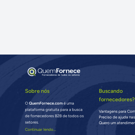
Sobre nós
Buscando
fornecedores?
O
QuemFornece.com
é uma
plataforma gratuita para a busca
Vantagens para Co
de fornecedores B2B de todos os
Preciso de ajuda na
setores.
Quero um atendimen
Continuar lendo...