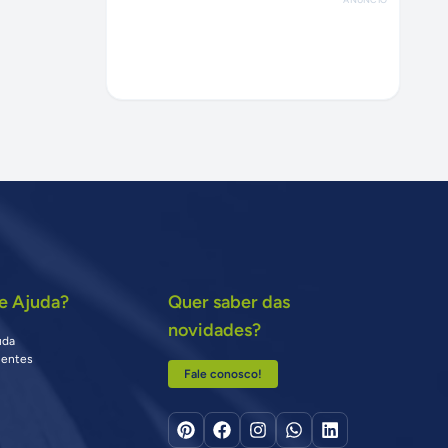
e Ajuda?
Quer saber das
novidades?
uda
uentes
Fale conosco!