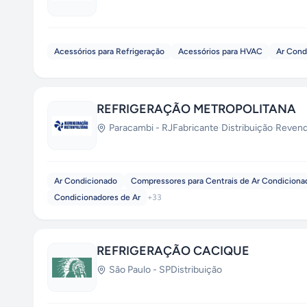
Acessórios para Refrigeração
Acessórios para HVAC
Ar Cond
REFRIGERAÇÃO METROPOLITANA
Paracambi
-
RJ
Fabricante
·
Distribuição
·
Reven
Ar Condicionado
Compressores para Centrais de Ar Condiciona
Condicionadores de Ar
+
33
REFRIGERAÇÃO CACIQUE
São Paulo
-
SP
Distribuição