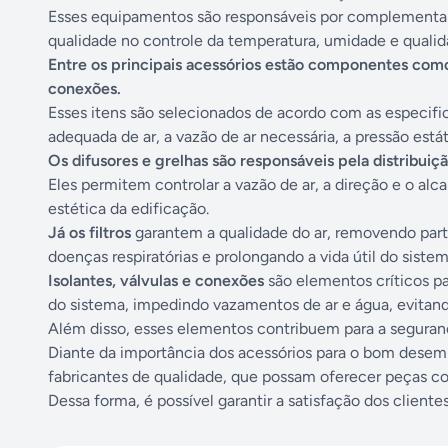
Esses equipamentos são responsáveis por complementar 
qualidade no controle da temperatura, umidade e qualid
Entre os principais acessórios estão componentes como di
conexões.
Esses itens são selecionados de acordo com as especific
adequada de ar, a vazão de ar necessária, a pressão está
Os difusores e grelhas são responsáveis pela distribuiç
Eles permitem controlar a vazão de ar, a direção e o al
estética da edificação.
Já os filtros
garantem a qualidade do ar, removendo partí
doenças respiratórias e prolongando a vida útil do sistem
Isolantes, válvulas e conexões
são elementos críticos p
do sistema, impedindo vazamentos de ar e água, evitan
Além disso, esses elementos contribuem para a seguranç
Diante da importância dos acessórios para o bom dese
fabricantes de qualidade, que possam oferecer peças conf
Dessa forma, é possível garantir a satisfação dos cliente