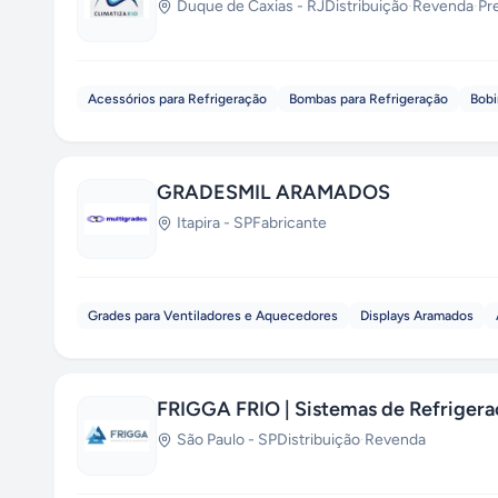
Duque de Caxias
-
RJ
Distribuição
·
Revenda
·
Pr
Acessórios para Refrigeração
Bombas para Refrigeração
Bobi
GRADESMIL ARAMADOS
Itapira
-
SP
Fabricante
Grades para Ventiladores e Aquecedores
Displays Aramados
FRIGGA FRIO | Sistemas de Refrigera
São Paulo
-
SP
Distribuição
·
Revenda