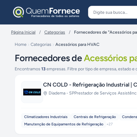
Pular para o conteúdo
Página Inicial
/
Categorias
/
Fornecedores de "Acessórios p
Home
Categorias
Acessórios para HVAC
Fornecedores de
Acessórios 
Encontramos
13
empresas. Filtre por tipo de empresa, estado e 
CN COLD - Refrigeração Industrial | 
Diadema
-
SP
Prestador de Serviços
·
Assistênc
Climatizadores Industriais
Centrais de Refrigeração
Condensa
Manutenção de Equipamentos de Refrigeração
+
27