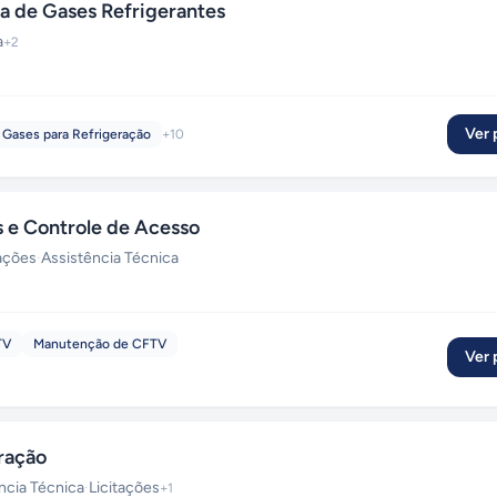
 de Gases Refrigerantes
a
+
2
Ver p
Gases para Refrigeração
+
10
e Controle de Acesso
tações
·
Assistência Técnica
TV
Manutenção de CFTV
Ver p
ração
ncia Técnica
·
Licitações
+
1