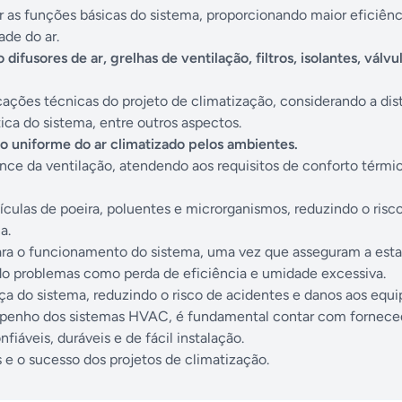
as funções básicas do sistema, proporcionando maior eficiênc
ade do ar.
fusores de ar, grelhas de ventilação, filtros, isolantes, válvu
ações técnicas do projeto de climatização, considerando a dis
tica do sistema, entre outros aspectos.
ão uniforme do ar climatizado pelos ambientes.
cance da ventilação, atendendo aos requisitos de conforto térmi
culas de poeira, poluentes e microrganismos, reduzindo o risc
a.
ara o funcionamento do sistema, uma vez que asseguram a est
do problemas como perda de eficiência e umidade excessiva.
a do sistema, reduzindo o risco de acidentes e danos aos equ
mpenho dos sistemas HVAC, é fundamental contar com fornece
iáveis, duráveis e de fácil instalação.
s e o sucesso dos projetos de climatização.