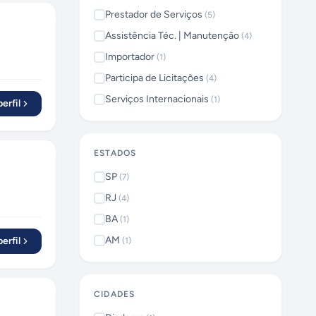
Prestador de Serviços
(
5
)
Assistência Téc. | Manutenção
(
4
)
Importador
(
1
)
Participa de Licitações
(
4
)
Serviços Internacionais
(
1
)
erfil
ESTADOS
SP
(
7
)
RJ
(
4
)
BA
(
1
)
AM
erfil
(
1
)
CIDADES