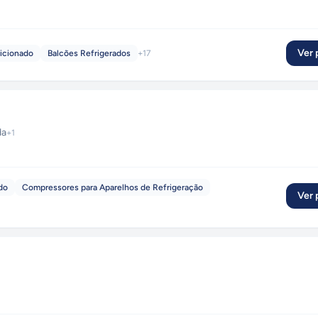
Ver p
icionado
Balcões Refrigerados
+
17
da
+
1
do
Compressores para Aparelhos de Refrigeração
Ver p