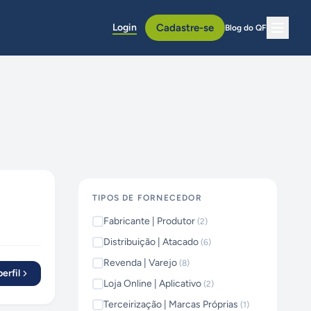
Login
Cadastre-se
Blog do QF
TIPOS DE FORNECEDOR
Fabricante | Produtor
(
2
)
Distribuição | Atacado
(
6
)
Revenda | Varejo
(
8
)
erfil
Loja Online | Aplicativo
(
2
)
Terceirização | Marcas Próprias
(
1
)