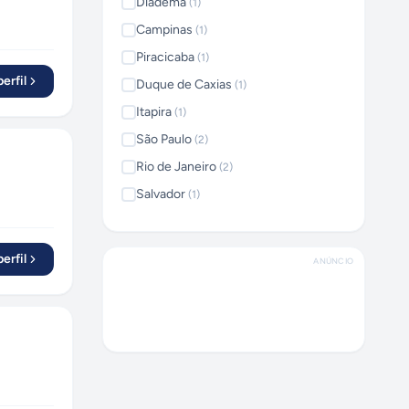
Diadema
(
1
)
Campinas
(
1
)
Piracicaba
(
1
)
erfil
Duque de Caxias
(
1
)
Itapira
(
1
)
São Paulo
(
2
)
Rio de Janeiro
(
2
)
Salvador
(
1
)
Itacoatiara
(
1
)
Paracambi
(
1
)
erfil
ANÚNCIO
Limeira
(
1
)