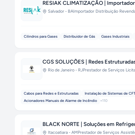
RESIAK CLIMATIZAÇÃO | Importadora
Salvador
-
BA
Importador
·
Distribuição
·
Revend
Cilindros para Gases
Distribuidor de Gás
Gases Industriais
CGS SOLUÇÕES | Redes Estruturadas 
Rio de Janeiro
-
RJ
Prestador de Serviços
·
Lici
Cabos para Redes e Estruturadas
Instalação de Sistemas de CF
Acionadores Manuais de Alarme de Incêndio
+
110
BLACK NORTE | Soluções em Refrige
Itacoatiara
-
AM
Prestador de Serviços
·
Assistê