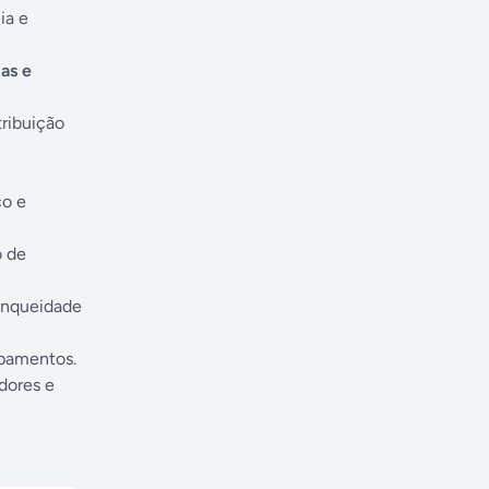
ia e
las e
tribuição
co e
o de
anqueidade
ipamentos.
dores e