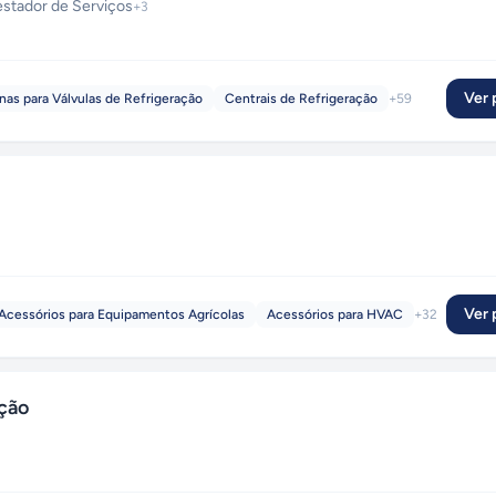
estador de Serviços
+
3
Ver p
nas para Válvulas de Refrigeração
Centrais de Refrigeração
+
59
Ver p
Acessórios para Equipamentos Agrícolas
Acessórios para HVAC
+
32
ção