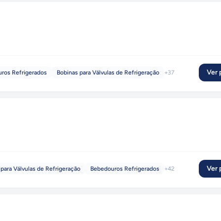
Ver p
ros Refrigerados
Bobinas para Válvulas de Refrigeração
+
37
Ver p
para Válvulas de Refrigeração
Bebedouros Refrigerados
+
42