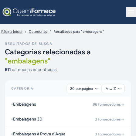
Pular para o conteúdo
Página Inicial
/
Categorias
/
Resultados para "embalagens"
RESULTADOS DE BUSCA
Categorias relacionadas a
"
embalagens
"
611
categorias encontradas
CATEGORIA
Embalagens
96
fornecedores
Embalagens 3D
3
fornecedores
Embalagens à Prova d'Água
3
fornecedores