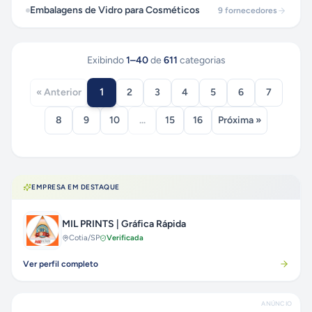
Embalagens de Vidro para Cosméticos
9
fornecedores
Exibindo
1
–
40
de
611
categorias
1
« Anterior
2
3
4
5
6
7
8
9
10
...
15
16
Próxima »
EMPRESA EM DESTAQUE
MIL PRINTS | Gráfica Rápida
Cotia
/SP
Verificada
Ver perfil completo
ANÚNCIO