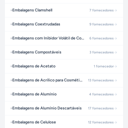
Embalagens Clamshell
7
fornecedores
Embalagens Coextrudadas
9
fornecedores
Embalagens com Inibidor Volátil de Corrosão (VCI)
6
fornecedores
Embalagens Compostáveis
3
fornecedores
Embalagens de Acetato
1
fornecedor
Embalagens de Acrílico para Cosméticos
13
fornecedores
Embalagens de Alumínio
4
fornecedores
Embalagens de Alumínio Descartáveis
17
fornecedores
Embalagens de Celulose
12
fornecedores