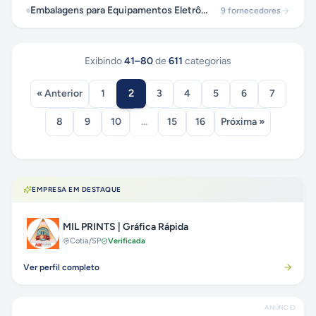
Embalagens para Equipamentos Eletrônicos
9
fornecedores
Exibindo
41
–
80
de
611
categorias
2
« Anterior
1
3
4
5
6
7
8
9
10
...
15
16
Próxima »
EMPRESA EM DESTAQUE
MIL PRINTS | Gráfica Rápida
Cotia
/SP
Verificada
Ver perfil completo
ANÚNCIO