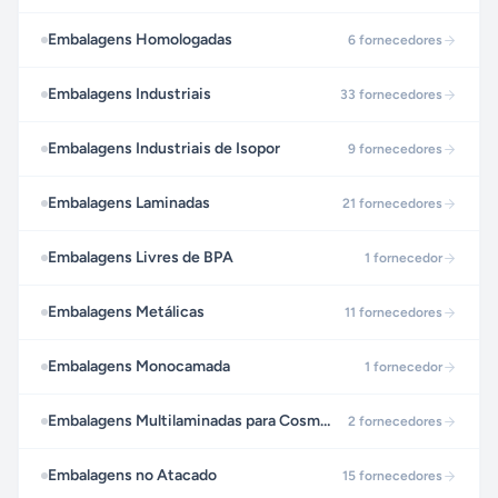
Embalagens Homologadas
6
fornecedores
Embalagens Industriais
33
fornecedores
Embalagens Industriais de Isopor
9
fornecedores
Embalagens Laminadas
21
fornecedores
Embalagens Livres de BPA
1
fornecedor
Embalagens Metálicas
11
fornecedores
Embalagens Monocamada
1
fornecedor
Embalagens Multilaminadas para Cosméticos
2
fornecedores
Embalagens no Atacado
15
fornecedores