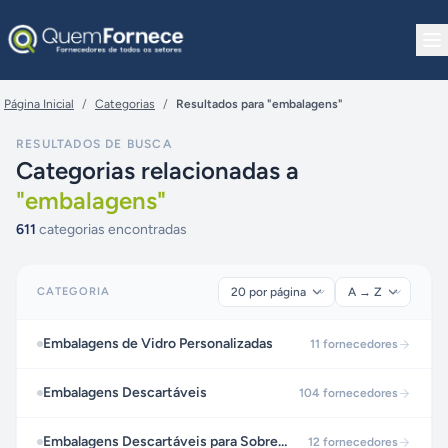
Pular para o conteúdo
Página Inicial
/
Categorias
/
Resultados para "embalagens"
RESULTADOS DE BUSCA
Categorias relacionadas a
"
embalagens
"
611
categorias encontradas
CATEGORIA
Embalagens de Vidro Personalizadas
11
fornecedores
Embalagens Descartáveis
104
fornecedores
Embalagens Descartáveis para Sobremesas
12
fornecedores