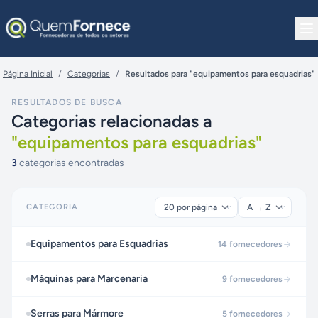
Pular para o conteúdo
Página Inicial
/
Categorias
/
Resultados para "equipamentos para esquadrias"
RESULTADOS DE BUSCA
Categorias relacionadas a
"
equipamentos para esquadrias
"
3
categorias encontradas
CATEGORIA
Equipamentos para Esquadrias
14
fornecedores
Máquinas para Marcenaria
9
fornecedores
Serras para Mármore
5
fornecedores