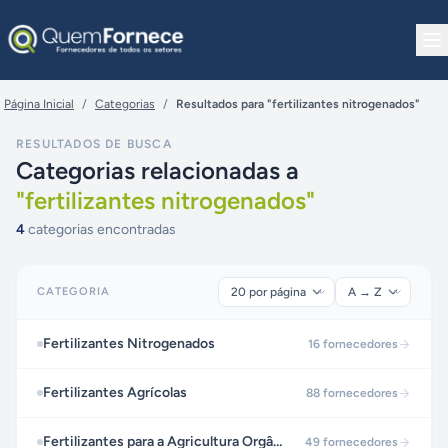
Pular para o conteúdo
Página Inicial
/
Categorias
/
Resultados para "fertilizantes nitrogenados"
RESULTADOS DE BUSCA
Categorias relacionadas a
"
fertilizantes nitrogenados
"
4
categorias encontradas
CATEGORIA
Fertilizantes Nitrogenados
16
fornecedores
Fertilizantes Agrícolas
88
fornecedores
Fertilizantes para a Agricultura Orgânica
49
fornecedores