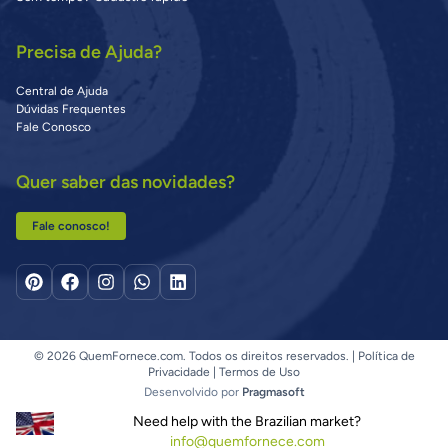
Precisa de Ajuda?
Central de Ajuda
Dúvidas Frequentes
Fale Conosco
Quer saber das novidades?
Fale conosco!
© 2026 QuemFornece.com. Todos os direitos reservados. |
Política de
Privacidade
|
Termos de Uso
Desenvolvido por
Pragmasoft
Need help with the Brazilian market?
info@quemfornece.com