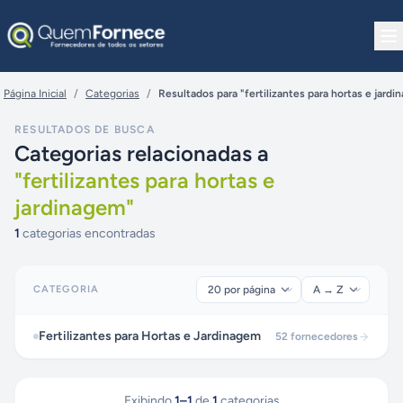
Pular para o conteúdo
Página Inicial
/
Categorias
/
Resultados para "fertilizantes para hortas e jard
RESULTADOS DE BUSCA
Categorias relacionadas a
"
fertilizantes para hortas e
jardinagem
"
1
categorias encontradas
CATEGORIA
Fertilizantes para Hortas e Jardinagem
52
fornecedores
Exibindo
1
–
1
de
1
categorias