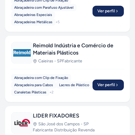
Abraçadeira com Clip de Fixação
Abraçadeira com Parafuso Ajustável
Ver perfil
Abraçadeiras Especiais
Abraçadeiras Metálicas
+
5
Reimold Indústria e Comércio de
Materiais Plásticos
Caieiras
-
SP
Fabricante
Abraçadeira com Clip de Fixação
Ver perfil
Abraçadeira para Cabos
Lacres de Plástico
Canaletas Plásticas
+
2
LIDER FIXADORES
São José dos Campos
-
SP
Fabricante
·
Distribuição
·
Revenda