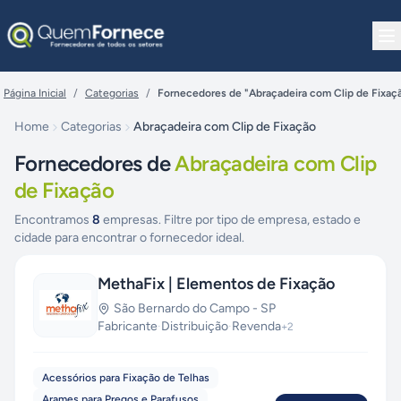
Pular para o conteúdo
Página Inicial
/
Categorias
/
Fornecedores de "Abraçadeira com Clip de Fixaç
Home
Categorias
Abraçadeira com Clip de Fixação
Fornecedores de
Abraçadeira com Clip
de Fixação
Encontramos
8
empresas. Filtre por tipo de empresa, estado e
cidade para encontrar o fornecedor ideal.
MethaFix | Elementos de Fixação
São Bernardo do Campo
-
SP
Fabricante
·
Distribuição
·
Revenda
+
2
Acessórios para Fixação de Telhas
Arames para Pregos e Parafusos