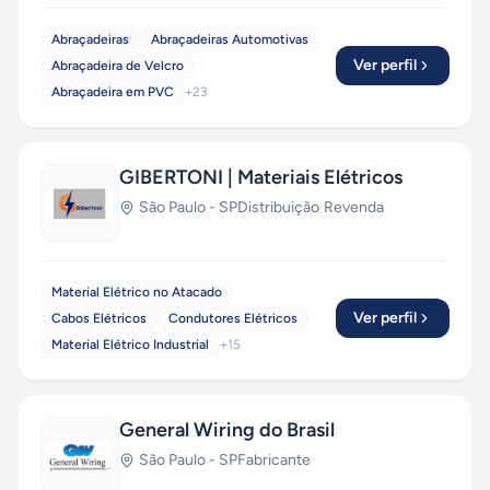
Abraçadeiras
Abraçadeiras Automotivas
Ver perfil
Abraçadeira de Velcro
Abraçadeira em PVC
+
23
GIBERTONI | Materiais Elétricos
São Paulo
-
SP
Distribuição
·
Revenda
Material Elétrico no Atacado
Ver perfil
Cabos Elétricos
Condutores Elétricos
Material Elétrico Industrial
+
15
General Wiring do Brasil
São Paulo
-
SP
Fabricante