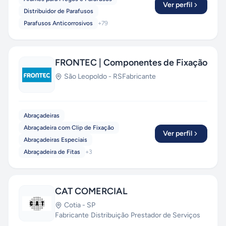
Ver perfil
Distribuidor de Parafusos
Parafusos Anticorrosivos
+
79
FRONTEC | Componentes de Fixação
São Leopoldo
-
RS
Fabricante
Abraçadeiras
Abraçadeira com Clip de Fixação
Ver perfil
Abraçadeiras Especiais
Abraçadeira de Fitas
+
3
CAT COMERCIAL
Cotia
-
SP
Fabricante
·
Distribuição
·
Prestador de Serviços