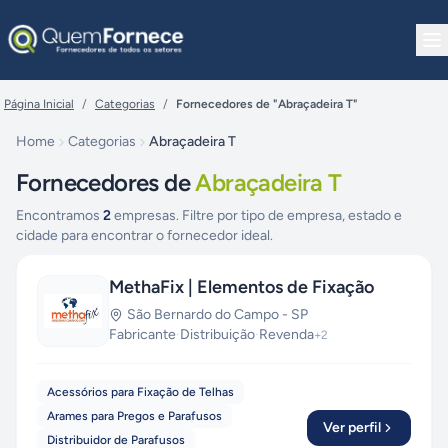
Pular para o conteúdo
Página Inicial
/
Categorias
/
Fornecedores de "Abraçadeira T"
Home
Categorias
Abraçadeira T
Fornecedores de
Abraçadeira T
Encontramos
2
empresas. Filtre por tipo de empresa, estado e
cidade para encontrar o fornecedor ideal.
MethaFix | Elementos de Fixação
São Bernardo do Campo
-
SP
Fabricante
·
Distribuição
·
Revenda
+
2
Acessórios para Fixação de Telhas
Arames para Pregos e Parafusos
Ver perfil
Distribuidor de Parafusos