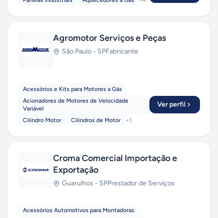
Panelas Industriais
Aquecedores a Gás
+
4
Agromotor Serviços e Peças
São Paulo
-
SP
Fabricante
Acessórios e Kits para Motores a Gás
Acionadores de Motores de Velocidade
Ver perfil
Variável
Cilindro Motor
Cilindros de Motor
+
5
Croma Comercial Importação e
Exportação
Guarulhos
-
SP
Prestador de Serviços
Acessórios Automotivos para Montadoras