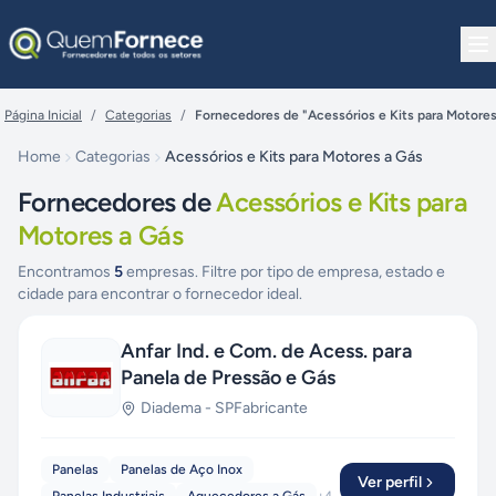
Pular para o conteúdo
Página Inicial
/
Categorias
/
Fornecedores de "Acessórios e Kits para Motores
Home
Categorias
Acessórios e Kits para Motores a Gás
Fornecedores de
Acessórios e Kits para
Motores a Gás
Encontramos
5
empresas. Filtre por tipo de empresa, estado e
cidade para encontrar o fornecedor ideal.
Anfar Ind. e Com. de Acess. para
Panela de Pressão e Gás
Diadema
-
SP
Fabricante
Panelas
Panelas de Aço Inox
Ver perfil