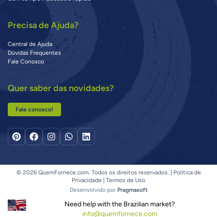
Precisa de Ajuda?
Central de Ajuda
Dúvidas Frequentes
Fale Conosco
Quer saber das novidades?
Fale conosco!
© 2026 QuemFornece.com. Todos os direitos reservados. |
Política de
Privacidade
|
Termos de Uso
Desenvolvido por
Pragmasoft
Need help with the Brazilian market?
info@quemfornece.com