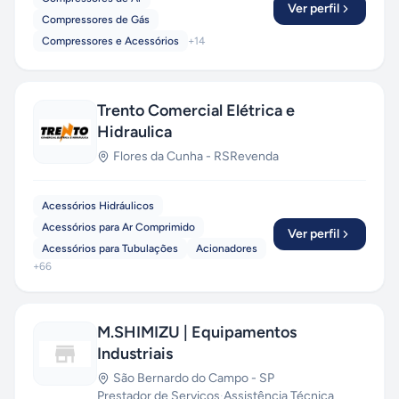
Ver perfil
Compressores de Gás
Compressores e Acessórios
+
14
Trento Comercial Elétrica e
Hidraulica
Flores da Cunha
-
RS
Revenda
Acessórios Hidráulicos
Acessórios para Ar Comprimido
Ver perfil
Acessórios para Tubulações
Acionadores
+
66
M.SHIMIZU | Equipamentos
Industriais
São Bernardo do Campo
-
SP
Prestador de Serviços
·
Assistência Técnica