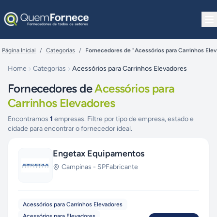
Pular para o conteúdo
Página Inicial
/
Categorias
/
Fornecedores de "Acessórios para Carrinhos Ele
Home
Categorias
Acessórios para Carrinhos Elevadores
Fornecedores de
Acessórios para
Carrinhos Elevadores
Encontramos
1
empresas. Filtre por tipo de empresa, estado e
cidade para encontrar o fornecedor ideal.
Engetax Equipamentos
Campinas
-
SP
Fabricante
Acessórios para Carrinhos Elevadores
Acessórios para Elevadores