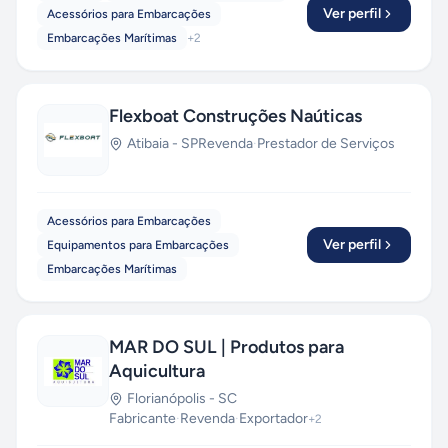
Ver perfil
Acessórios para Embarcações
Embarcações Marítimas
+
2
Flexboat Construções Naúticas
Atibaia
-
SP
Revenda
·
Prestador de Serviços
Acessórios para Embarcações
Ver perfil
Equipamentos para Embarcações
Embarcações Marítimas
MAR DO SUL | Produtos para
Aquicultura
Florianópolis
-
SC
Fabricante
·
Revenda
·
Exportador
+
2