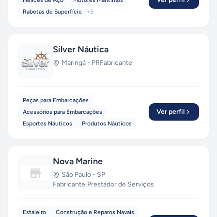
Hélices de Aço
Motores Marítimos
Rabetas de Superfície
+
5
Silver Náutica
Maringá
-
PR
Fabricante
Peças para Embarcações
Ver perfil
Acessórios para Embarcações
Esportes Náuticos
Produtos Náuticos
Nova Marine
São Paulo
-
SP
Fabricante
·
Prestador de Serviços
Estaleiro
Construção e Reparos Navais