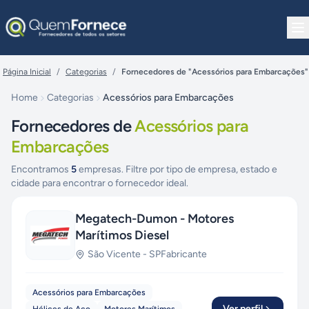
Pular para o conteúdo
Página Inicial
/
Categorias
/
Fornecedores de "Acessórios para Embarcações"
Home
Categorias
Acessórios para Embarcações
Fornecedores de
Acessórios para
Embarcações
Encontramos
5
empresas. Filtre por tipo de empresa, estado e
cidade para encontrar o fornecedor ideal.
Megatech-Dumon - Motores
Marítimos Diesel
São Vicente
-
SP
Fabricante
Acessórios para Embarcações
Ver perfil