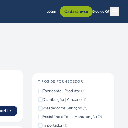
Login
Cadastre-se
Blog do QF
TIPOS DE FORNECEDOR
Fabricante | Produtor
(
3
)
Distribuição | Atacado
(
1
)
Prestador de Serviços
(
2
)
erfil
Assistência Téc. | Manutenção
(
2
)
Importador
(
1
)