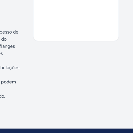
ocesso de
e do
 flanges
os
ubulações
ue podem
do.