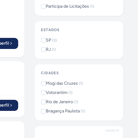
Participa de Licitações
(
1
)
ESTADOS
SP
(
3
)
erfil
RJ
(
1
)
CIDADES
Mogi das Cruzes
(
1
)
Votorantim
(
1
)
Rio de Janeiro
(
1
)
erfil
Bragança Paulista
(
1
)
ANÚNCIO