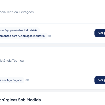
ncia Técnica
·
Licitações
s e Equipamentos Industriais
Ver p
mentos para Automação Industrial
+
8
istência Técnica
Ver p
s em Aço Forjado
+
18
rúrgicas Sob Medida