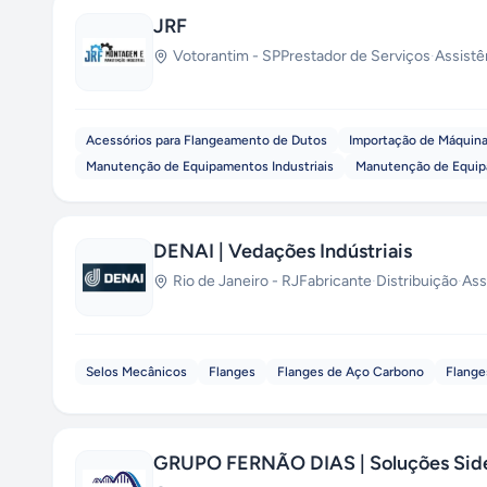
JRF
Votorantim
-
SP
Prestador de Serviços
·
Assistê
Acessórios para Flangeamento de Dutos
Importação de Máquina
Manutenção de Equipamentos Industriais
Manutenção de Equipa
DENAI | Vedações Indústriais
Rio de Janeiro
-
RJ
Fabricante
·
Distribuição
·
Ass
Selos Mecânicos
Flanges
Flanges de Aço Carbono
Flange
GRUPO FERNÃO DIAS | Soluções Side