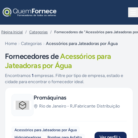
Pular para o conteúdo
Página Inicial
/
Categorias
/
Fornecedores de "Acessórios para Jateadoras po
Home
Categorias
Acessórios para Jateadoras por Água
Fornecedores de
Acessórios para
Jateadoras por Água
Encontramos
1
empresas. Filtre por tipo de empresa, estado e
cidade para encontrar o fornecedor ideal.
Promáquinas
Rio de Janeiro
-
RJ
Fabricante
·
Distribuição
Acessórios para Jateadoras por Água
Ver perfil
Hidrojateadoras
Bombas para Asfalto