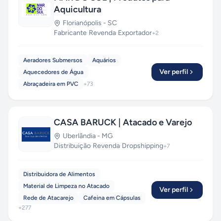
Aquicultura
Florianópolis
-
SC
Fabricante
·
Revenda
·
Exportador
+
2
Aeradores Submersos
Aquários
Ver perfil
Aquecedores de Água
Abraçadeira em PVC
+
73
CASA BARUCK | Atacado e Varejo
Uberlândia
-
MG
Distribuição
·
Revenda
·
Dropshipping
+
7
Distribuidora de Alimentos
Material de Limpeza no Atacado
Ver perfil
Rede de Atacarejo
Cafeina em Cápsulas
+
277