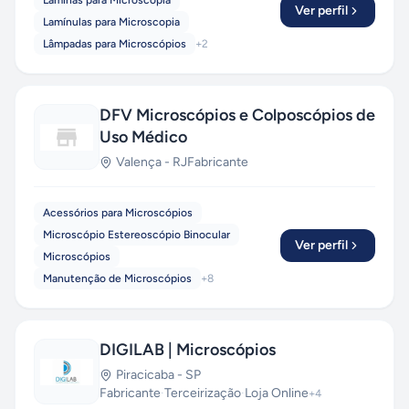
Lâminas para Microscopia
Ver perfil
Lamínulas para Microscopia
Lâmpadas para Microscópios
+
2
DFV Microscópios e Colposcópios de
Uso Médico
Valença
-
RJ
Fabricante
Acessórios para Microscópios
Microscópio Estereoscópio Binocular
Ver perfil
Microscópios
Manutenção de Microscópios
+
8
DIGILAB | Microscópios
Piracicaba
-
SP
Fabricante
·
Terceirização
·
Loja Online
+
4