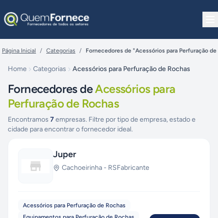
Pular para o conteúdo
Página Inicial
/
Categorias
/
Fornecedores de "Acessórios para Perfuração de
Home
Categorias
Acessórios para Perfuração de Rochas
Fornecedores de
Acessórios para
Perfuração de Rochas
Encontramos
7
empresas. Filtre por tipo de empresa, estado e
cidade para encontrar o fornecedor ideal.
Juper
Cachoeirinha
-
RS
Fabricante
Acessórios para Perfuração de Rochas
Equipamentos para Perfuração de Rochas