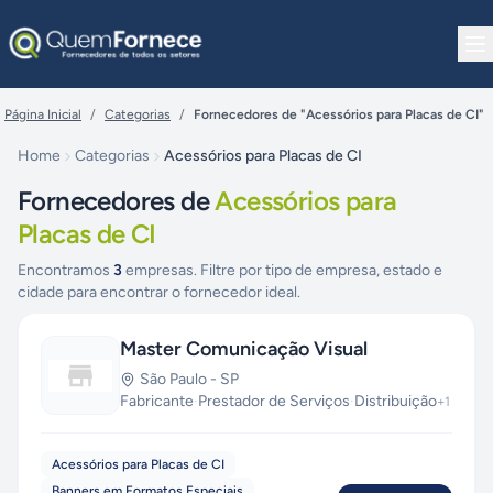
Pular para o conteúdo
Página Inicial
/
Categorias
/
Fornecedores de "Acessórios para Placas de CI"
Home
Categorias
Acessórios para Placas de CI
Fornecedores de
Acessórios para
Placas de CI
Encontramos
3
empresas. Filtre por tipo de empresa, estado e
cidade para encontrar o fornecedor ideal.
Master Comunicação Visual
São Paulo
-
SP
Fabricante
·
Prestador de Serviços
·
Distribuição
+
1
Acessórios para Placas de CI
Banners em Formatos Especiais