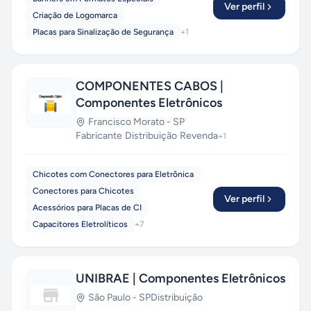
Ver perfil
Criação de Logomarca
Placas para Sinalização de Segurança
+
1
COMPONENTES CABOS |
Componentes Eletrônicos
Francisco Morato
-
SP
Fabricante
·
Distribuição
·
Revenda
+
1
Chicotes com Conectores para Eletrônica
Conectores para Chicotes
Ver perfil
Acessórios para Placas de CI
Capacitores Eletrolíticos
+
7
UNIBRAE | Componentes Eletrônicos
São Paulo
-
SP
Distribuição