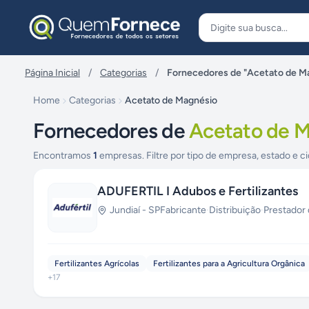
Pular para o conteúdo
Página Inicial
/
Categorias
/
Fornecedores de "Acetato de M
Home
Categorias
Acetato de Magnésio
Fornecedores de
Acetato de 
Encontramos
1
empresas. Filtre por tipo de empresa, estado e ci
ADUFERTIL I Adubos e Fertilizantes
Jundiaí
-
SP
Fabricante
·
Distribuição
·
Prestador 
Fertilizantes Agrícolas
Fertilizantes para a Agricultura Orgânica
+
17