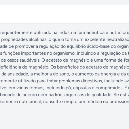
equentemente utilizado na indústria farmacêutica e nutricio
propriedades alcalinas, o que o torna um excelente neutraliza
ade de promover a regulação do equilíbrio ácido-base do orga
 funções importantes no organismo, incluindo a regulação da 
ão de ossos saudáveis. O acetato de magnésio é uma forma de fo
 deficiência de magnésio. Os benefícios do acetato de magnési
e da ansiedade, a melhoria do sono, o aumento da energia e da 
ente utilizado para tratar problemas digestivos, incluindo azi
ível em várias formas, incluindo pó, cápsulas e comprimidos. É
bricado de acordo com padrões rigorosos de qualidade. Se esti
plemento nutricional, consulte sempre um médico ou profission