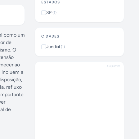
ESTADOS
SP
(
1
)
nal como um
CIDADES
dor de
Jundiaí
(
1
)
nismo. O
tensão
rnecer ao
ANÚNCIO
o incluem a
disposição,
a, refluxo
 importante
ver
al de