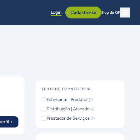
Login
Cadastre-se
Blog do QF
TIPOS DE FORNECEDOR
Fabricante | Produtor
(
1
)
Distribuição | Atacado
(
1
)
Prestador de Serviços
(
1
)
erfil