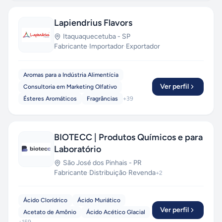
Lapiendrius Flavors
Itaquaquecetuba
-
SP
Fabricante
·
Importador
·
Exportador
Aromas para a Indústria Alimentícia
Ver perfil
Consultoria em Marketing Olfativo
Ésteres Aromáticos
Fragrâncias
+
39
BIOTECC | Produtos Químicos e para
Laboratório
São José dos Pinhais
-
PR
Fabricante
·
Distribuição
·
Revenda
+
2
Ácido Clorídrico
Ácido Muriático
Ver perfil
Acetato de Amônio
Ácido Acético Glacial