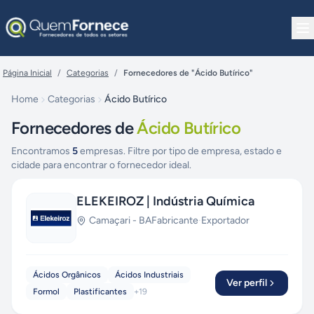
Pular para o conteúdo
Página Inicial
/
Categorias
/
Fornecedores de "Ácido Butírico"
Home
Categorias
Ácido Butírico
Fornecedores de
Ácido Butírico
Encontramos
5
empresas. Filtre por tipo de empresa, estado e
cidade para encontrar o fornecedor ideal.
ELEKEIROZ | Indústria Química
Camaçari
-
BA
Fabricante
·
Exportador
Ácidos Orgânicos
Ácidos Industriais
Ver perfil
Formol
Plastificantes
+
19