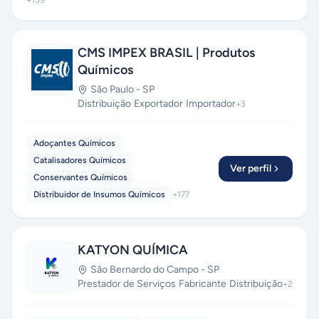
+
159
CMS IMPEX BRASIL | Produtos
Químicos
São Paulo
-
SP
Distribuição
·
Exportador
·
Importador
+
3
Adoçantes Químicos
Catalisadores Químicos
Ver perfil
Conservantes Químicos
Distribuidor de Insumos Químicos
+
177
KATYON QUÍMICA
São Bernardo do Campo
-
SP
Prestador de Serviços
·
Fabricante
·
Distribuição
+
2