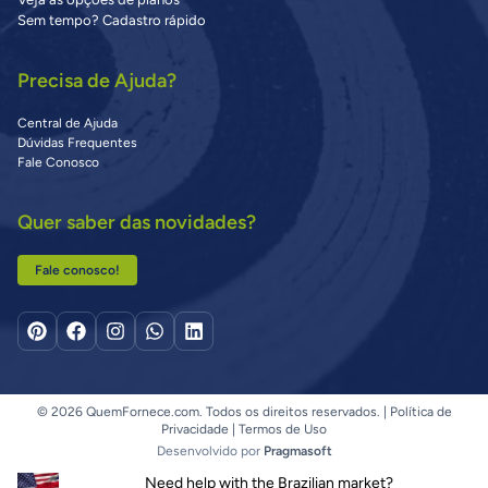
Sem tempo? Cadastro rápido
Precisa de Ajuda?
Central de Ajuda
Dúvidas Frequentes
Fale Conosco
Quer saber das novidades?
Fale conosco!
© 2026 QuemFornece.com. Todos os direitos reservados. |
Política de
Privacidade
|
Termos de Uso
Desenvolvido por
Pragmasoft
Need help with the Brazilian market?