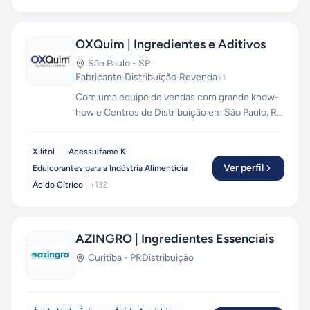
OXQuim | Ingredientes e Aditivos
São Paulo
-
SP
Fabricante
·
Distribuição
·
Revenda
+
1
Com uma equipe de vendas com grande know-
how e Centros de Distribuição em São Paulo, Rio
de Janeiro e Pernambuco, a OXQUIM oferece
soluções em ingredientes e aditivos químicos
Xilitol
Acessulfame K
para os segmentos: ALIMENTÍCIO,
Ver perfil
Edulcorantes para a Indústria Alimentícia
COSMÉTICO, FÁRMACÊUTICO, NUTRIÇÃO
Ácido Cítrico
+
132
ANIMAL, SUPLEMENTOS e outros.
AZINGRO | Ingredientes Essenciais
Curitiba
-
PR
Distribuição