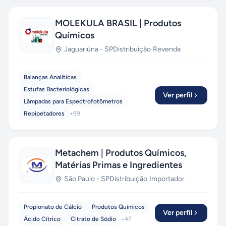
MOLEKULA BRASIL | Produtos
Químicos
Jaguariúna
-
SP
Distribuição
·
Revenda
Balanças Analíticas
Estufas Bacteriológicas
Ver perfil
Lâmpadas para Espectrofotômetros
Repipetadores
+
99
Metachem | Produtos Químicos,
Matérias Primas e Ingredientes
São Paulo
-
SP
Distribuição
·
Importador
Propionato de Cálcio
Produtos Químicos
Ver perfil
Ácido Cítrico
Citrato de Sódio
+
47