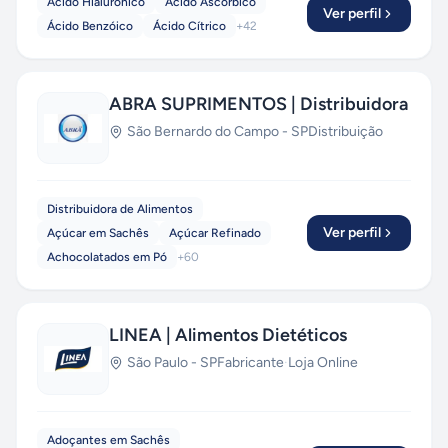
Ácido Hialurônico
Ácido Ascórbico
Ver perfil
Ácido Benzóico
Ácido Cítrico
+
42
ABRA SUPRIMENTOS | Distribuidora
São Bernardo do Campo
-
SP
Distribuição
Distribuidora de Alimentos
Ver perfil
Açúcar em Sachês
Açúcar Refinado
Achocolatados em Pó
+
60
LINEA | Alimentos Dietéticos
São Paulo
-
SP
Fabricante
·
Loja Online
Adoçantes em Sachês