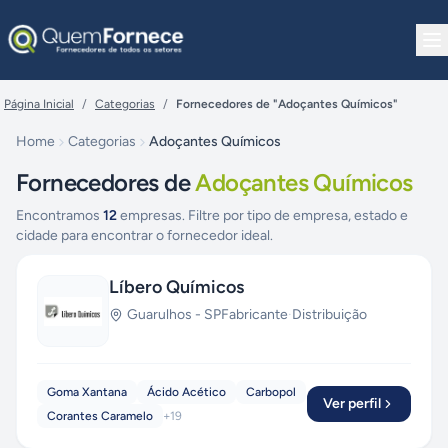
Pular para o conteúdo
Página Inicial
/
Categorias
/
Fornecedores de "Adoçantes Químicos"
Home
Categorias
Adoçantes Químicos
Fornecedores de
Adoçantes Químicos
Encontramos
12
empresas. Filtre por tipo de empresa, estado e
cidade para encontrar o fornecedor ideal.
Líbero Químicos
Guarulhos
-
SP
Fabricante
·
Distribuição
Goma Xantana
Ácido Acético
Carbopol
Ver perfil
Corantes Caramelo
+
19