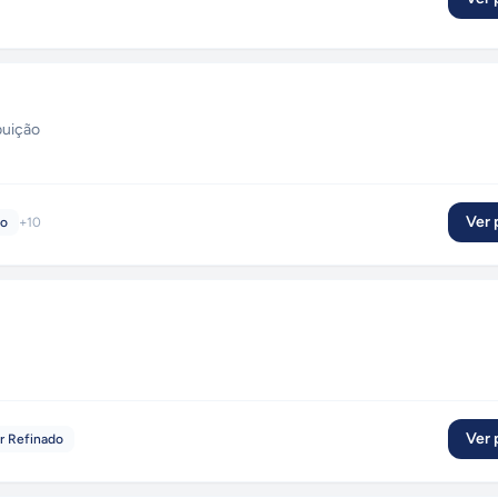
buição
Ver p
to
+
10
Ver p
r Refinado