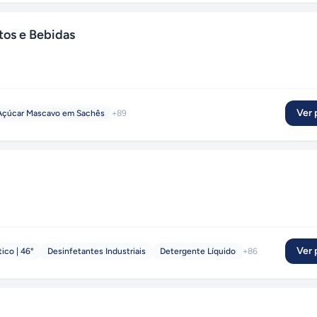
tos e Bebidas
Ver p
Açúcar Mascavo em Sachês
+
89
Ver p
ico | 46°
Desinfetantes Industriais
Detergente Líquido
+
86