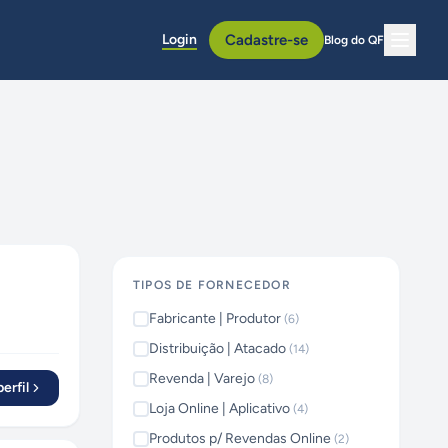
Login
Cadastre-se
Blog do QF
TIPOS DE FORNECEDOR
Fabricante | Produtor
(
6
)
Distribuição | Atacado
(
14
)
Revenda | Varejo
(
8
)
erfil
Loja Online | Aplicativo
(
4
)
Produtos p/ Revendas Online
(
2
)