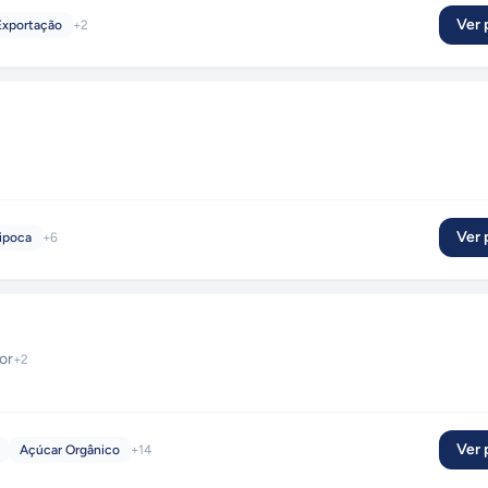
Ver p
Exportação
+
2
Ver p
Pipoca
+
6
or
+
2
Ver p
Açúcar Orgânico
+
14