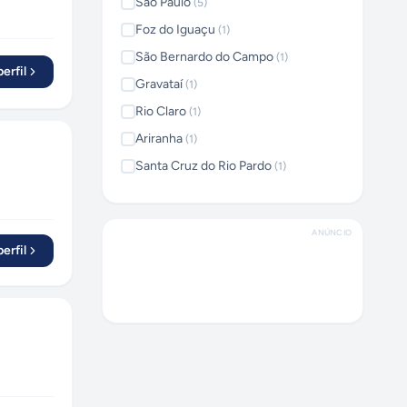
São Paulo
(
5
)
Foz do Iguaçu
(
1
)
São Bernardo do Campo
(
1
)
erfil
Gravataí
(
1
)
Rio Claro
(
1
)
Ariranha
(
1
)
Santa Cruz do Rio Pardo
(
1
)
Olímpia
(
1
)
Erechim
(
1
)
ANÚNCIO
Goiânia
(
1
)
erfil
Porto Alegre
(
1
)
Agudos
(
1
)
Guarulhos
(
1
)