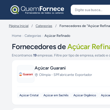
Pular para o conteúdo
Página Inicial
/
Categorias
/
Fornecedores de "Açúcar Refin
Home
Categorias
Açúcar Refinado
Fornecedores de
Açúcar Refin
Encontramos
19
empresas. Filtre por tipo de empresa, estado e 
Açúcar Guarani
Olímpia
-
SP
Fabricante
·
Exportador
Açúcar Cristal
Açúcar em Sachês
Açúcar Orgânico
Açúcar