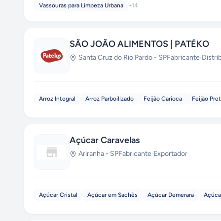
Vassouras para Limpeza Urbana
+
14
SÃO JOÃO ALIMENTOS | PATÉKO
Santa Cruz do Rio Pardo
-
SP
Fabricante
·
Distri
Arroz Integral
Arroz Parboilizado
Feijão Carioca
Feijão Pre
Açúcar Caravelas
Ariranha
-
SP
Fabricante
·
Exportador
Açúcar Cristal
Açúcar em Sachês
Açúcar Demerara
Açúca