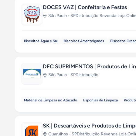
DOCES VAZ | Confeitaria e Festas
São Paulo
-
SP
Distribuição
·
Revenda
·
Loja Onli
Biscoitos Água e Sal
Biscoitos Amanteigados
Biscoitos Crea
DFC SUPRIMENTOS | Produtos de Lim
São Paulo
-
SP
Distribuição
Material de Limpeza no Atacado
Esponjas de Limpeza
Produto
SK | Descartáveis e Produtos de Lim
Guarulhos
-
SP
Distribuição
·
Revenda
·
Loja Onl