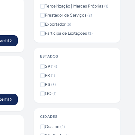
Terceirização | Marcas Próprias
(
1
)
Prestador de Serviços
(
2
)
Exportador
(
5
)
Participa de Licitações
(
3
)
erfil
ESTADOS
SP
(
14
)
PR
(
1
)
RS
(
3
)
GO
(
1
)
erfil
CIDADES
Osasco
(
2
)