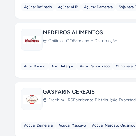
Açúcar Refinado
Açúcar VHP
Açúcar Demerara
Soja para 
MEDEIROS ALIMENTOS
Goiânia
-
GO
Fabricante
·
Distribuição
Arroz Branco
Arroz Integral
Arroz Parboilizado
Milho para 
GASPARIN CEREAIS
Erechim
-
RS
Fabricante
·
Distribuição
·
Exportad
Açúcar Demerara
Açúcar Mascavo
Açúcar Mascavo Orgânico