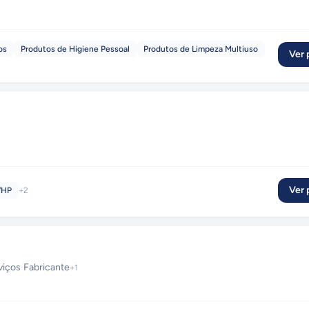
os
Produtos de Higiene Pessoal
Produtos de Limpeza Multiuso
Ver p
Ver p
VHP
+
2
viços
·
Fabricante
+
1