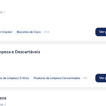
ne
+
1
Ver p
m Cracker
Biscoitos de Coco
+
104
peza e Descartáveis
Ver p
s de Limpeza | 5 litros
Produtos de Limpeza Concentrados
+
65
peza
ine
+
2