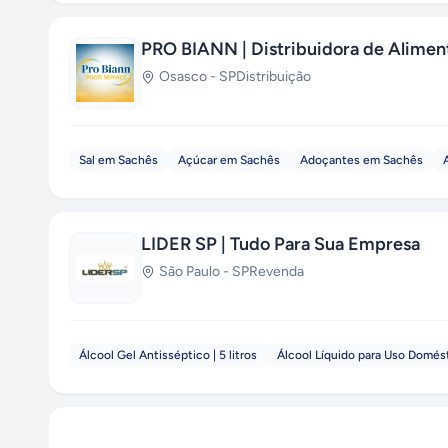
PRO BIANN | Distribuidora de Alimen
Osasco
-
SP
Distribuição
Sal em Sachês
Açúcar em Sachês
Adoçantes em Sachês
LIDER SP | Tudo Para Sua Empresa
São Paulo
-
SP
Revenda
Álcool Gel Antisséptico | 5 litros
Álcool Líquido para Uso Domést