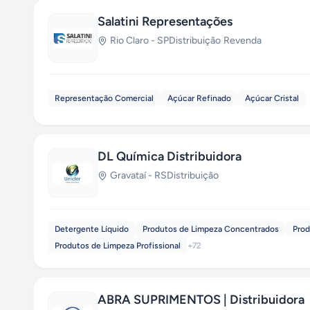
Salatini Representações
Rio Claro
-
SP
Distribuição
·
Revenda
Representação Comercial
Açúcar Refinado
Açúcar Cristal
DL Química Distribuidora
Gravataí
-
RS
Distribuição
Detergente Líquido
Produtos de Limpeza Concentrados
Prod
Produtos de Limpeza Profissional
+
72
ABRA SUPRIMENTOS | Distribuidora