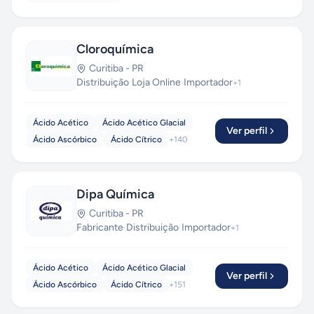
Cloroquímica
Curitiba
-
PR
Distribuição
·
Loja Online
·
Importador
+
1
Ácido Acético
Ácido Acético Glacial
Ver perfil
Ácido Ascórbico
Ácido Cítrico
+
140
Dipa Química
Curitiba
-
PR
Fabricante
·
Distribuição
·
Importador
+
1
Ácido Acético
Ácido Acético Glacial
Ver perfil
Ácido Ascórbico
Ácido Cítrico
+
151