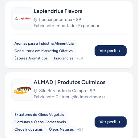
Lapiendrius Flavors
Itaquaquecetuba
-
SP
Fabricante
·
Importador
·
Exportador
Aromas para a Indústria Alimentícia
Ver perfil
Consultoria em Marketing Olfativo
Ésteres Aromáticos
Fragrâncias
+
39
ALMAD | Produtos Químicos
São Bernardo do Campo
-
SP
Fabricante
·
Distribuição
·
Importador
+
1
Extratores de Óleos Vegetais
Ver perfil
Gorduras e Óleos Comestíveis
Óleos Industriais
Óleos Naturais
+
91