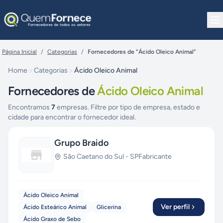
Pular para o conteúdo
Página Inicial
/
Categorias
/
Fornecedores de "Ácido Oleico Animal"
Home
Categorias
Ácido Oleico Animal
Fornecedores de
Ácido Oleico Animal
Encontramos
7
empresas. Filtre por tipo de empresa, estado e
cidade para encontrar o fornecedor ideal.
Grupo Braido
São Caetano do Sul
-
SP
Fabricante
Ácido Oleico Animal
Ver perfil
Ácido Esteárico Animal
Glicerina
Ácido Graxo de Sebo