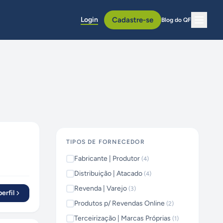
Login
Cadastre-se
Blog do QF
TIPOS DE FORNECEDOR
Fabricante | Produtor
(
4
)
Distribuição | Atacado
(
4
)
Revenda | Varejo
(
3
)
erfil
Produtos p/ Revendas Online
(
2
)
Terceirização | Marcas Próprias
(
1
)