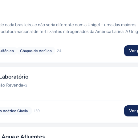
e cada brasileiro, e não seria diferente com a Unigel – uma das maiores
odutora nacional de fertilizantes nitrogenados da América Latina. A Unig
ículos, nos eletrodomésticos, na fabricação de papel, na construção civil
 na mineração. É assim que a Unigel se faz presente na vida das pessoa
Ver p
ulfônico
Chapas de Acrílico
+
24
Laboratório
ção
·
Revenda
+
2
Ver p
o Acético Glacial
+
159
Água e Afluentes