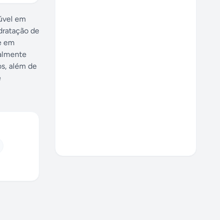
lúvel em
dratação de
se em
ialmente
os, além de
e