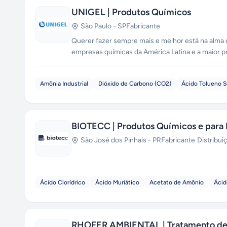
UNIGEL | Produtos Químicos
São Paulo
-
SP
Fabricante
Querer fazer sempre mais e melhor está na alma d
empresas químicas da América Latina e a maior pr
fornece insumos utilizados na agricultura, nos ve
cosméticos, em itens de saúde e beleza e também
Amônia Industrial
Dióxido de Carbono (CO2)
Ácido Tolueno S
os dias.
BIOTECC | Produtos Químicos e para 
São José dos Pinhais
-
PR
Fabricante
·
Distribui
Ácido Clorídrico
Ácido Muriático
Acetato de Amônio
Ácid
RHOFER AMBIENTAL | Tratamento de 