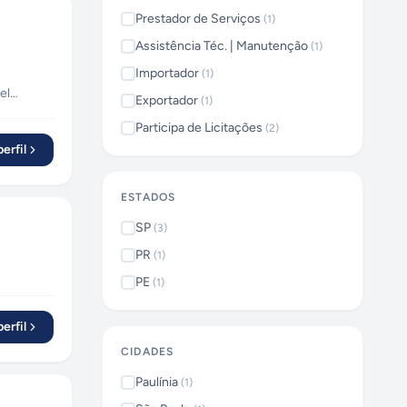
Prestador de Serviços
(
1
)
Assistência Téc. | Manutenção
(
1
)
Importador
(
1
)
el
Exportador
(
1
)
, em
Participa de Licitações
(
2
)
s todos
erfil
ESTADOS
SP
(
3
)
PR
(
1
)
PE
(
1
)
erfil
CIDADES
Paulínia
(
1
)