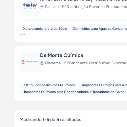
Paulista
-
PE
Distribuição
·
Revenda
·
Prestador d
Dicloroisocianurato de Sódio
Germicidas para Água de Consumo
+
87
DelMonte Química
Diadema
-
SP
Fabricante
·
Distribuição
·
Exporta
Distribuidor de Insumos Químicos
Limpadores Químicos para a In
Limpadores Químicos para Condensadores e Trocadores de Calor
Mostrando
1
-
5
de
5
resultados