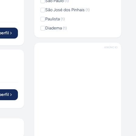
São Paulo
(
1
)
São José dos Pinhais
(
1
)
Paulista
(
1
)
Diadema
(
1
)
erfil
ANÚNCIO
erfil