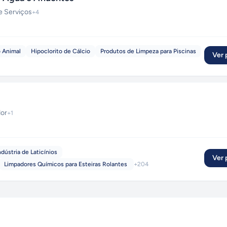
e Serviços
+
4
 Animal
Hipoclorito de Cálcio
Produtos de Limpeza para Piscinas
Ver p
dor
+
1
dústria de Laticínios
Ver p
Limpadores Químicos para Esteiras Rolantes
+
204