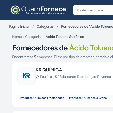
Pular para o conteúdo
Página Inicial
/
Categorias
/
Fornecedores de "Ácido Tolueno
Home
Categorias
Ácido Tolueno Sulfônico
Fornecedores de
Ácido Toluen
Encontramos
5
empresas. Filtre por tipo de empresa, estado e c
KR QUÍMICA
Paulínia
-
SP
Fabricante
·
Distribuição
·
Revenda
Produtos Químicos Fracionados
Produtos Químicos a Granel