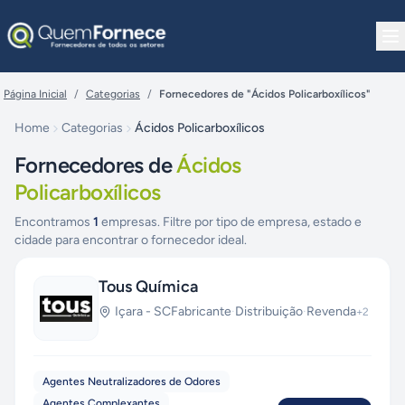
Pular para o conteúdo
Página Inicial
/
Categorias
/
Fornecedores de "Ácidos Policarboxílicos"
Home
Categorias
Ácidos Policarboxílicos
Fornecedores de
Ácidos
Policarboxílicos
Encontramos
1
empresas. Filtre por tipo de empresa, estado e
cidade para encontrar o fornecedor ideal.
Tous Química
Içara
-
SC
Fabricante
·
Distribuição
·
Revenda
+
2
Agentes Neutralizadores de Odores
Agentes Complexantes