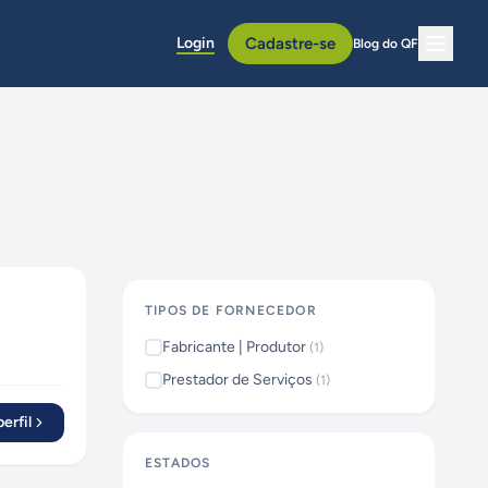
Login
Cadastre-se
Blog do QF
TIPOS DE FORNECEDOR
Fabricante | Produtor
(
1
)
Prestador de Serviços
(
1
)
erfil
ESTADOS