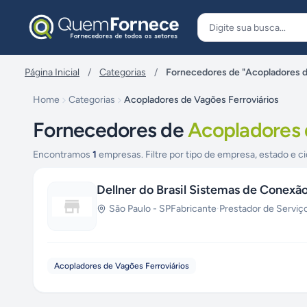
Pular para o conteúdo
Página Inicial
/
Categorias
/
Fornecedores de "Acopladores d
Home
Categorias
Acopladores de Vagões Ferroviários
Fornecedores de
Acopladores 
Encontramos
1
empresas. Filtre por tipo de empresa, estado e ci
Dellner do Brasil Sistemas de Conexã
São Paulo
-
SP
Fabricante
·
Prestador de Serviç
Acopladores de Vagões Ferroviários