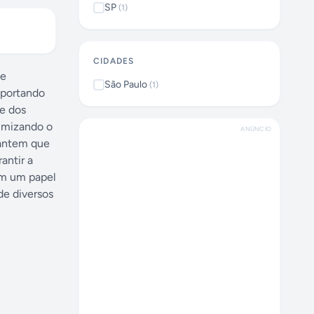
SP
(
1
)
CIDADES
 e
São Paulo
(
1
)
uportando
e dos
imizando o
ANÚNCIO
rantem que
antir a
rem um papel
e diversos