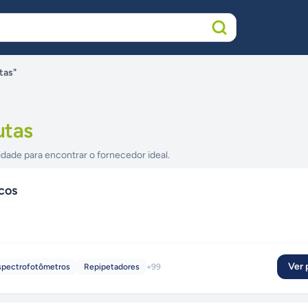
tas"
utas
idade para encontrar o fornecedor ideal.
cos
Ver p
spectrofotômetros
Repipetadores
+
99