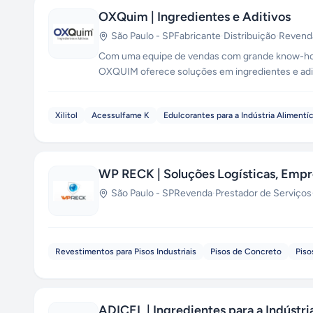
OXQuim | Ingredientes e Aditivos
São Paulo
-
SP
Fabricante
·
Distribuição
·
Revend
Com uma equipe de vendas com grande know-how 
OXQUIM oferece soluções em ingredientes e ad
FÁRMACÊUTICO, NUTRIÇÃO ANIMAL, SUPLEMEN
Xilitol
Acessulfame K
Edulcorantes para a Indústria Alimentíc
WP RECK | Soluções Logísticas, Empre
São Paulo
-
SP
Revenda
·
Prestador de Serviços
Revestimentos para Pisos Industriais
Pisos de Concreto
Piso
ADICEL | Ingredientes para a Indústri