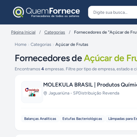
Pular para o conteúdo
Página Inicial
/
Categorias
/
Fornecedores de "Açúcar de Fru
Home
Categorias
Açúcar de Frutas
Fornecedores de
Açúcar de Fr
Encontramos
4
empresas. Filtre por tipo de empresa, estado e c
MOLEKULA BRASIL | Produtos Quími
Jaguariúna
-
SP
Distribuição
·
Revenda
Balanças Analíticas
Estufas Bacteriológicas
Lâmpadas para E