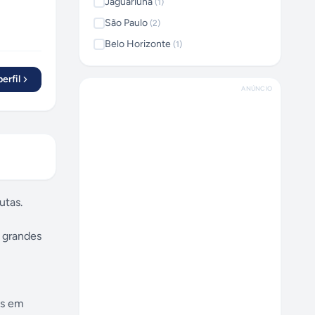
Jaguariúna
(
1
)
São Paulo
(
2
)
Belo Horizonte
(
1
)
erfil
ANÚNCIO
utas.
 grandes
os em