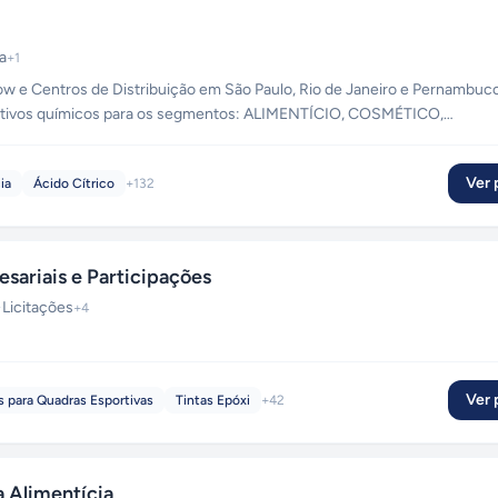
a
+
1
e Centros de Distribuição em São Paulo, Rio de Janeiro e Pernambuco
itivos químicos para os segmentos: ALIMENTÍCIO, COSMÉTICO,
TOS e outros.
Ver p
ia
Ácido Cítrico
+
132
sariais e Participações
·
Licitações
+
4
Ver p
s para Quadras Esportivas
Tintas Epóxi
+
42
a Alimentícia