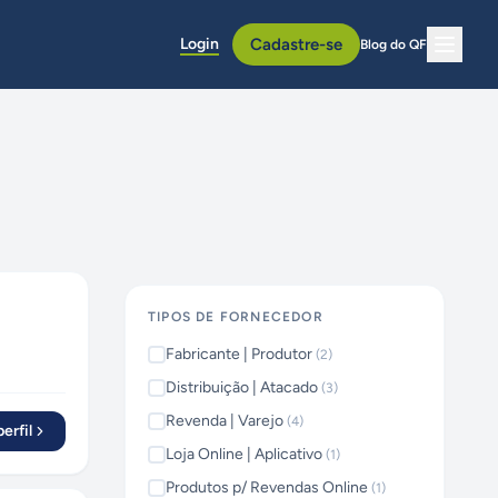
Login
Cadastre-se
Blog do QF
TIPOS DE FORNECEDOR
Fabricante | Produtor
(
2
)
Distribuição | Atacado
(
3
)
Revenda | Varejo
(
4
)
erfil
Loja Online | Aplicativo
(
1
)
Produtos p/ Revendas Online
(
1
)