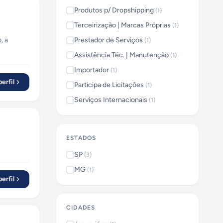
Produtos p/ Dropshipping
(
1
)
Terceirização | Marcas Próprias
(
1
)
, a
Prestador de Serviços
(
1
)
Assistência Téc. | Manutenção
(
1
)
Importador
(
1
)
erfil
Participa de Licitações
(
1
)
Serviços Internacionais
(
1
)
ESTADOS
SP
(
3
)
MG
(
1
)
erfil
CIDADES