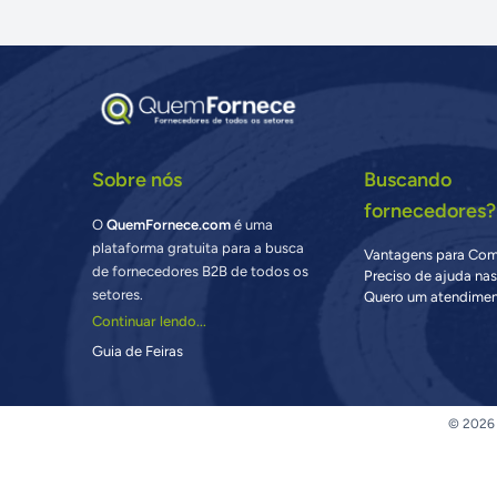
Sobre nós
Buscando
fornecedores?
O
QuemFornece.com
é uma
plataforma gratuita para a busca
Vantagens para Co
de fornecedores B2B de todos os
Preciso de ajuda na
setores.
Quero um atendimen
Continuar lendo...
Guia de Feiras
© 2026 