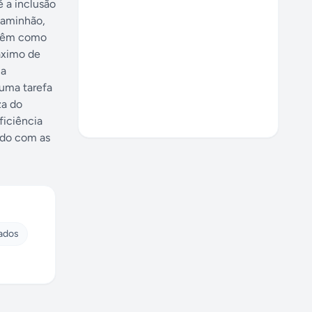
é a inclusão
 caminhão,
s têm como
áximo de
 a
 uma tarefa
za do
ficiência
rdo com as
sados