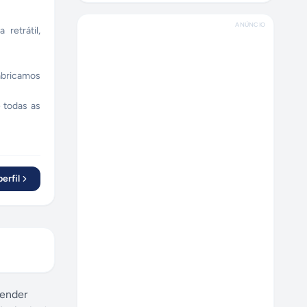
ANÚNCIO
retrátil,
abricamos
 todas as
erfil
tender