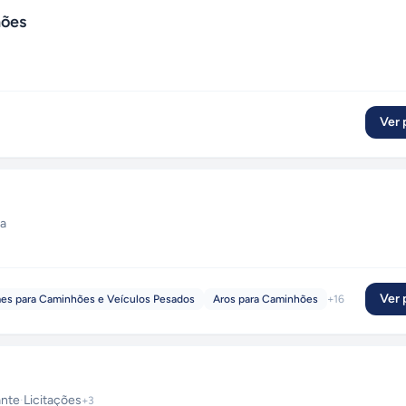
hões
Ver p
ca
Ver p
es para Caminhões e Veículos Pesados
Aros para Caminhões
+
16
ante
·
Licitações
+
3