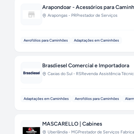
Arapondoar - Acessórios para Camin
Arapongas
-
PR
Prestador de Serviços
Aerofólios para Caminhões
Adaptações em Caminhões
Brasdiesel Comercial e Importadora
Caxias do Sul
-
RS
Revenda
·
Assistência Técni
Adaptações em Caminhões
Aerofólios para Caminhões
Alarm
MASCARELLO | Cabines
Uberlândia
-
MG
Prestador de Serviços
·
Fabric