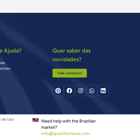
e Ajuda?
Quer saber das
novidades?
uda
uentes
Fale conosco!
s de Uso
Need help with the Brazilian
market?
info@quemfornece.com