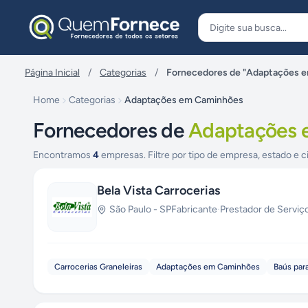
Pular para o conteúdo
Página Inicial
/
Categorias
/
Fornecedores de "Adaptações 
Home
Categorias
Adaptações em Caminhões
Fornecedores de
Adaptações 
Encontramos
4
empresas. Filtre por tipo de empresa, estado e c
Bela Vista Carrocerias
São Paulo
-
SP
Fabricante
·
Prestador de Serviç
Carrocerias Graneleiras
Adaptações em Caminhões
Baús par