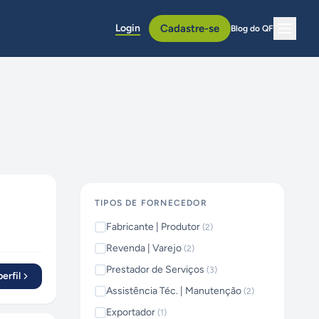
Login
Cadastre-se
Blog do QF
TIPOS DE FORNECEDOR
Fabricante | Produtor
(
2
)
Revenda | Varejo
(
2
)
Prestador de Serviços
(
3
)
erfil
Assistência Téc. | Manutenção
(
2
)
Exportador
(
1
)