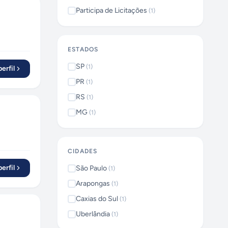
Participa de Licitações
(
1
)
ESTADOS
SP
(
1
)
erfil
PR
(
1
)
RS
(
1
)
MG
(
1
)
CIDADES
erfil
São Paulo
(
1
)
Arapongas
(
1
)
Caxias do Sul
(
1
)
Uberlândia
(
1
)