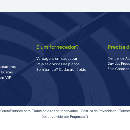
É um fornecedor?
Precisa d
Vantagens em cadastrar
Central de Aj
Dúvidas Freq
Veja as opções de planos
mpradores
Fale Conosco
Sem tempo? Cadastro rápido
s Buscas
to VIP
QuemFornece.com. Todos os direitos reservados. |
Política de Privacidade
|
Termo
Desenvolvido por
Pragmasoft