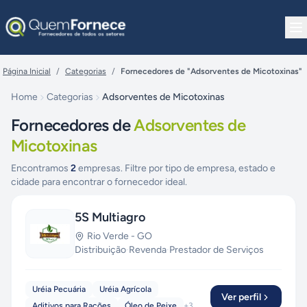
Pular para o conteúdo
Página Inicial
/
Categorias
/
Fornecedores de "Adsorventes de Micotoxinas"
Home
Categorias
Adsorventes de Micotoxinas
Fornecedores de
Adsorventes de
Micotoxinas
Encontramos
2
empresas. Filtre por tipo de empresa, estado e
cidade para encontrar o fornecedor ideal.
5S Multiagro
Rio Verde
-
GO
Distribuição
·
Revenda
·
Prestador de Serviços
Uréia Pecuária
Uréia Agrícola
Ver perfil
Aditivos para Rações
Óleo de Peixe
+
3