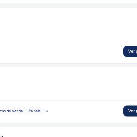
Ver p
Ver p
ntos de Venda
Painéis
+
4
a.