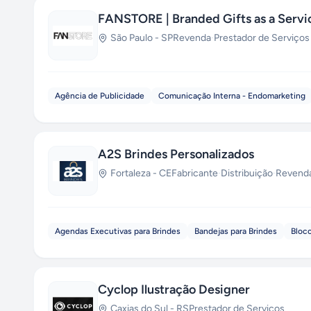
FANSTORE | Branded Gifts as a Servi
São Paulo
-
SP
Revenda
·
Prestador de Serviços
Agência de Publicidade
Comunicação Interna - Endomarketing
A2S Brindes Personalizados
Fortaleza
-
CE
Fabricante
·
Distribuição
·
Revend
Agendas Executivas para Brindes
Bandejas para Brindes
Bloco
Cyclop Ilustração Designer
Caxias do Sul
-
RS
Prestador de Serviços