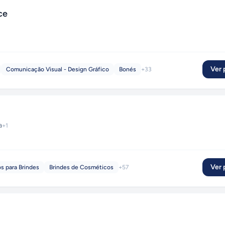
ce
Ver p
Comunicação Visual - Design Gráfico
Bonés
+
33
a
+
1
Ver p
s para Brindes
Brindes de Cosméticos
+
57