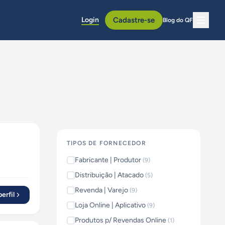
Login
Cadastre-se
Blog do QF
TIPOS DE FORNECEDOR
Fabricante | Produtor
(
9
)
Distribuição | Atacado
(
5
)
Revenda | Varejo
(
9
)
erfil
Loja Online | Aplicativo
(
9
)
Produtos p/ Revendas Online
(
1
)