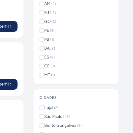
AM
(
2
)
RJ
(
13
)
GO
(
3
)
erfil
PE
(
4
)
PB
(
1
)
BA
(
2
)
ES
(
2
)
CE
(
3
)
MT
(
1
)
erfil
CIDADES
Itajaí
(
2
)
São Paulo
(
45
)
Bento Gonçalves
(
2
)