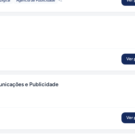
Ver p
Digital
Agência de Publicidade
+
2
Ver p
icações e Publicidade
Ver p