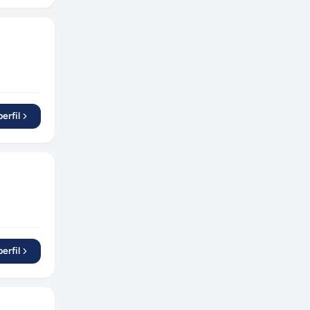
Serra Talhada
(
1
)
Curitiba
(
5
)
Varginha
(
1
)
Vinhedo
(
1
)
Poços de Caldas
(
1
)
João Pessoa
(
1
)
erfil
Salvador
(
2
)
Sorocaba
(
2
)
Linhares
(
1
)
Brusque
(
1
)
Londrina
(
1
)
Mairiporã
(
1
)
erfil
Canela
(
1
)
Olinda
(
1
)
Santos
(
2
)