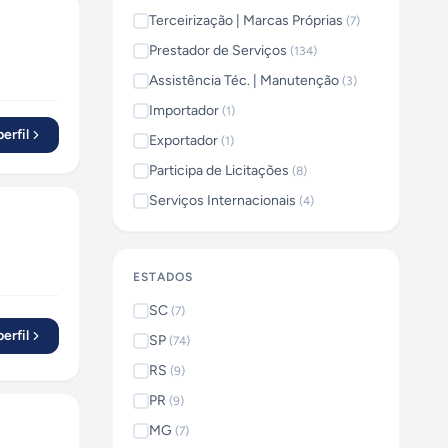
Terceirização | Marcas Próprias
(
7
)
Prestador de Serviços
(
134
)
Assistência Téc. | Manutenção
(
3
)
Importador
(
1
)
erfil
Exportador
(
1
)
Participa de Licitações
(
8
)
Serviços Internacionais
(
4
)
ESTADOS
SC
(
7
)
erfil
SP
(
74
)
RS
(
9
)
PR
(
9
)
MG
(
7
)