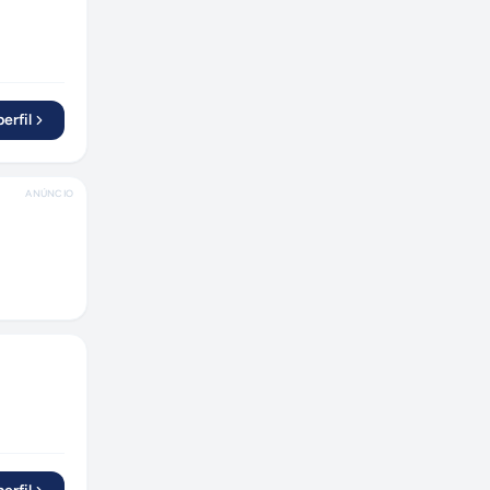
Novo Hamburgo
(
2
)
São José dos Campos
(
1
)
Quixeramobim
(
1
)
Caxias do Sul
(
2
)
erfil
Fortaleza
(
2
)
Maringá
(
1
)
ANÚNCIO
Guarulhos
(
2
)
Araçatuba
(
1
)
Cuiabá
(
1
)
Balneário Camboriú
(
1
)
Suzano
(
1
)
Vila Velha
(
1
)
Mogi das Cruzes
(
1
)
Osasco
(
1
)