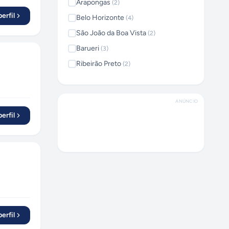
Arapongas
(
2
)
erfil
Belo Horizonte
(
4
)
São João da Boa Vista
(
2
)
Barueri
(
3
)
Ribeirão Preto
(
2
)
Porto Alegre
(
2
)
Manaus
(
2
)
ANÚNCIO
Diamantina
(
1
)
erfil
Rio de Janeiro
(
13
)
Goiânia
(
3
)
Recife
(
2
)
Campinas
(
7
)
Florianópolis
(
3
)
Araraquara
(
1
)
erfil
Caraguatatuba
(
1
)