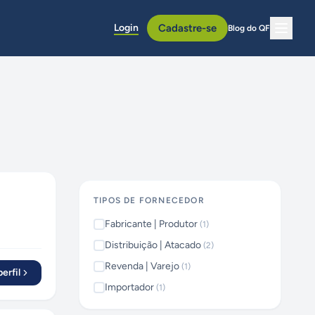
Login
Cadastre-se
Blog do QF
TIPOS DE FORNECEDOR
Fabricante | Produtor
(
1
)
Distribuição | Atacado
(
2
)
Revenda | Varejo
(
1
)
erfil
Importador
(
1
)