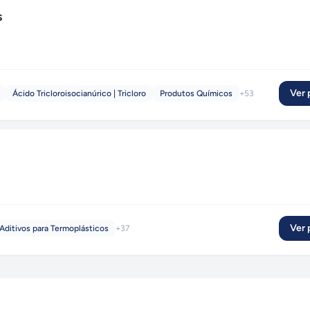
s
Ver p
Ácido Tricloroisocianúrico | Tricloro
Produtos Químicos
+
53
Ver p
Aditivos para Termoplásticos
+
37