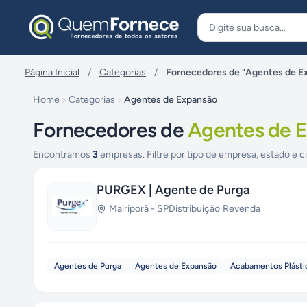
Pular para o conteúdo
Página Inicial
/
Categorias
/
Fornecedores de "Agentes de E
Home
Categorias
Agentes de Expansão
Fornecedores de
Agentes de 
Encontramos
3
empresas. Filtre por tipo de empresa, estado e c
PURGEX | Agente de Purga
Mairiporã
-
SP
Distribuição
·
Revenda
Agentes de Purga
Agentes de Expansão
Acabamentos Plásti