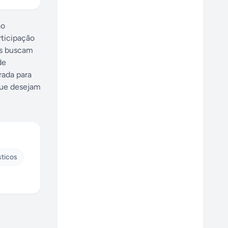
ão
rticipação
es buscam
de
rada para
que desejam
sticos