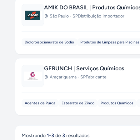
AMIK DO BRASIL | Produtos Químico
São Paulo
-
SP
Distribuição
·
Importador
Dicloroisocianurato de Sódio
Produtos de Limpeza para Piscinas
GERUNCH | Serviços Químicos
Araçariguama
-
SP
Fabricante
Agentes de Purga
Estearato de Zinco
Produtos Químicos
Mostrando
1
-
3
de
3
resultados