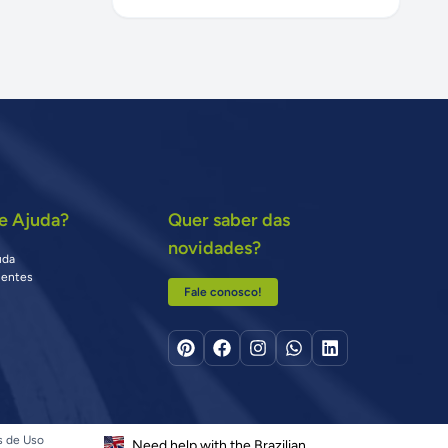
e Ajuda?
Quer saber das
novidades?
uda
uentes
Fale conosco!
s de Uso
Need help with the Brazilian