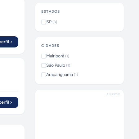
ESTADOS
SP
(
3
)
erfil
CIDADES
Mairiporã
(
1
)
São Paulo
(
1
)
Araçariguama
(
1
)
ANÚNCIO
erfil