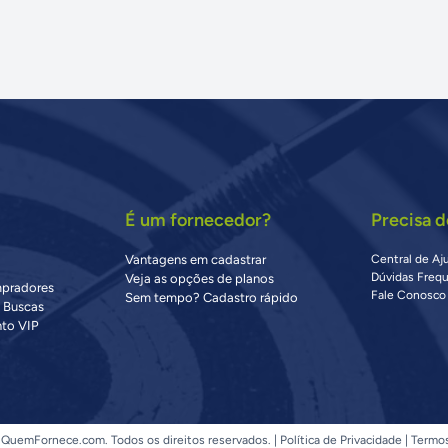
É um fornecedor?
Precisa d
Vantagens em cadastrar
Central de Aj
Dúvidas Freq
Veja as opções de planos
mpradores
Fale Conosco
Sem tempo? Cadastro rápido
s Buscas
to VIP
QuemFornece.com. Todos os direitos reservados. |
Política de Privacidade
|
Termo