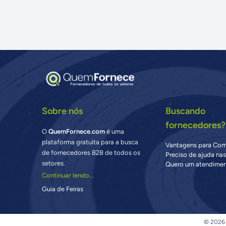
Sobre nós
Buscando
fornecedores?
O
QuemFornece.com
é uma
plataforma gratuita para a busca
Vantagens para Co
de fornecedores B2B de todos os
Preciso de ajuda na
setores.
Quero um atendimen
Continuar lendo...
Guia de Feiras
© 2026 