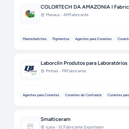
COLORTECH DA AMAZONIA I Fabrican
Manaus
-
AM
Fabricante
Masterbatches
Pigmentos
Agentes para Corantes
Corante
Laborclin Produtos para Laboratórios
Pinhais
-
PR
Fabricante
Agentes para Corantes
Corantes de Contraste
Corantes par
Smalticeram
Içara
-
SC
Fabricante
·
Exportador