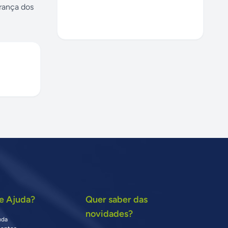
rança dos
e Ajuda?
Quer saber das
novidades?
uda