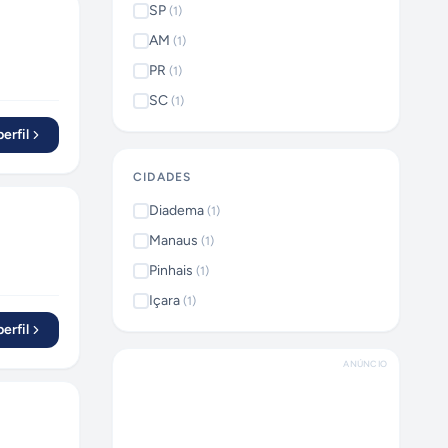
SP
(
1
)
AM
(
1
)
PR
(
1
)
SC
(
1
)
erfil
CIDADES
Diadema
(
1
)
Manaus
(
1
)
Pinhais
(
1
)
Içara
(
1
)
erfil
ANÚNCIO