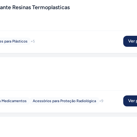
te Resinas Termoplasticas
Ver p
s para Plásticos
+
5
Ver p
a Medicamentos
Acessórios para Proteção Radiológica
+
9