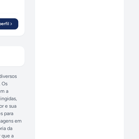
erfil
diversos
. Os
em a
ingidas,
or e sua
s para
ntagens em
ria da
r que a