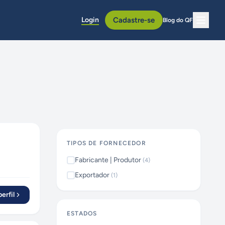
Login
Cadastre-se
Blog do QF
TIPOS DE FORNECEDOR
Fabricante | Produtor
(
4
)
Exportador
(
1
)
erfil
ESTADOS