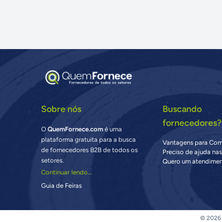
Sobre nós
Buscando
fornecedores?
O
QuemFornece.com
é uma
plataforma gratuita para a busca
Vantagens para Co
de fornecedores B2B de todos os
Preciso de ajuda na
setores.
Quero um atendimen
Continuar lendo...
Guia de Feiras
© 2026 