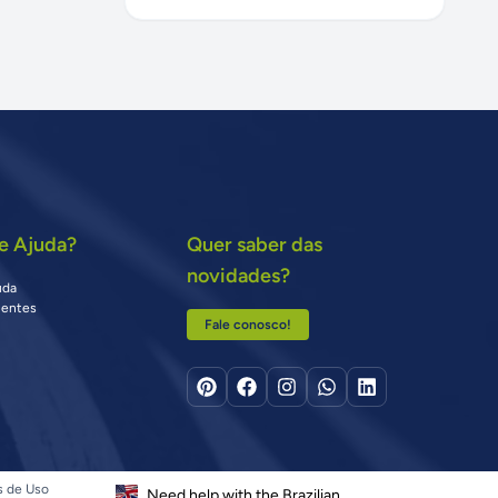
e Ajuda?
Quer saber das
novidades?
uda
uentes
Fale conosco!
s de Uso
Need help with the Brazilian