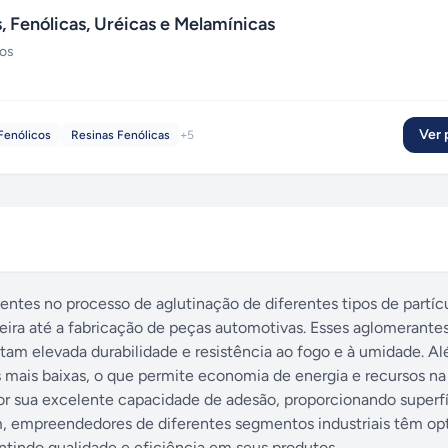
Fenólicas, Uréicas e Melamínicas
ços
Ver p
Fenólicos
Resinas Fenólicas
+
5
entes no processo de aglutinação de diferentes tipos de partíc
ira até a fabricação de peças automotivas. Esses aglomerante
ntam elevada durabilidade e resistência ao fogo e à umidade. Al
 mais baixas, o que permite economia de energia e recursos na
r sua excelente capacidade de adesão, proporcionando superfí
m, empreendedores de diferentes segmentos industriais têm op
ntindo qualidade e eficiência em seus produtos.