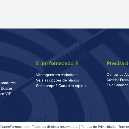
É um fornecedor?
Precisa d
Vantagens em cadastrar
Central de Aj
Dúvidas Freq
Veja as opções de planos
mpradores
Fale Conosco
Sem tempo? Cadastro rápido
s Buscas
to VIP
QuemFornece.com. Todos os direitos reservados. |
Política de Privacidade
|
Termo