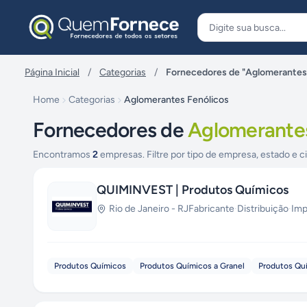
Pular para o conteúdo
Página Inicial
/
Categorias
/
Fornecedores de "Aglomerantes
Home
Categorias
Aglomerantes Fenólicos
Fornecedores de
Aglomerantes
Encontramos
2
empresas. Filtre por tipo de empresa, estado e c
QUIMINVEST | Produtos Químicos
Rio de Janeiro
-
RJ
Fabricante
·
Distribuição
·
Imp
Produtos Químicos
Produtos Químicos a Granel
Produtos Qu