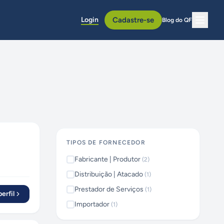
Login
Cadastre-se
Blog do QF
TIPOS DE FORNECEDOR
Fabricante | Produtor
(
2
)
Distribuição | Atacado
(
1
)
Prestador de Serviços
(
1
)
erfil
Importador
(
1
)