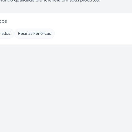
COS
onados
Resinas Fenólicas