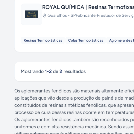
ROYAL QUÍMICA | Resinas Termoﬁxas, 
Guarulhos
-
SP
Fabricante
·
Prestador de Servi
Resinas Termoplásticas
Colas Termoplásticas
Aglomerantes 
Mostrando
1
-
2
de
2
resultados
Os aglomerantes fenólicos são materiais altamente efici
aplicações que vão desde a produção de painéis de made
constituídos de resinas sintéticas fenólicas, que aprese
processo de cura dessas resinas ocorre em temperaturas
Os aglomerantes fenólicos também são reconhecidos po
uniformes e com alta resistência mecânica. Sendo assi
utilizar aglomerantes fenólicos em suas produções, gara