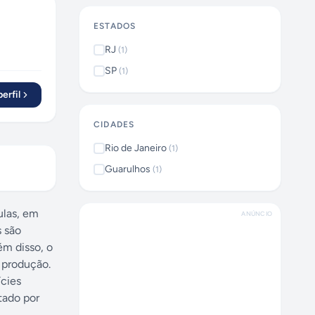
ESTADOS
RJ
(
1
)
SP
(
1
)
erfil
CIDADES
Rio de Janeiro
(
1
)
Guarulhos
(
1
)
ulas, em
ANÚNCIO
s são
ém disso, o
 produção.
cies
tado por