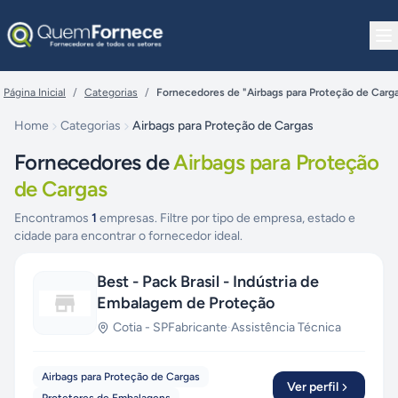
Pular para o conteúdo
Página Inicial
/
Categorias
/
Fornecedores de "Airbags para Proteção de Carg
Home
Categorias
Airbags para Proteção de Cargas
Fornecedores de
Airbags para Proteção
de Cargas
Encontramos
1
empresas. Filtre por tipo de empresa, estado e
cidade para encontrar o fornecedor ideal.
Best - Pack Brasil - Indústria de
Embalagem de Proteção
Cotia
-
SP
Fabricante
·
Assistência Técnica
Airbags para Proteção de Cargas
Ver perfil