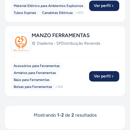
Ver perfil
Material Elétrico para Ambientes Explosivos
Tubos Espirais
Canaletas Elétricas
+
410
MANZO FERRAMENTAS
Diadema
-
SP
Distribuição
·
Revenda
Acessórios para Ferramentas
Armários para Ferramentas
Ver perfil
Baús para Ferramentas
Bolsas para Ferramentas
+
164
Mostrando
1
-
2
de
2
resultados