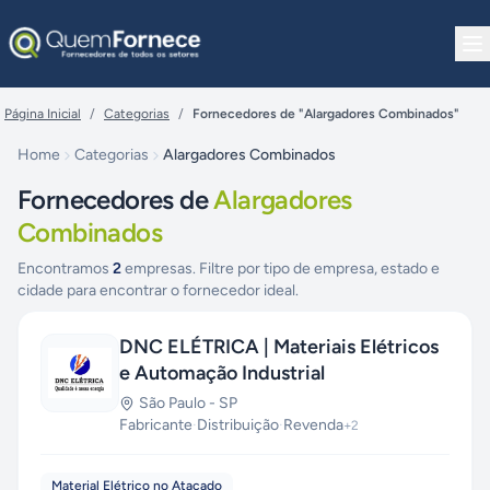
Pular para o conteúdo
Página Inicial
/
Categorias
/
Fornecedores de "Alargadores Combinados"
Home
Categorias
Alargadores Combinados
Fornecedores de
Alargadores
Combinados
Encontramos
2
empresas. Filtre por tipo de empresa, estado e
cidade para encontrar o fornecedor ideal.
DNC ELÉTRICA | Materiais Elétricos
e Automação Industrial
São Paulo
-
SP
Fabricante
·
Distribuição
·
Revenda
+
2
Material Elétrico no Atacado