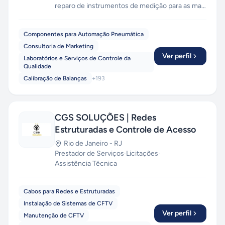
reparo de instrumentos de medição para as mais
distintas finalidades. Atuamos como
facilitadores entre as empresas e os laboratórios
Componentes para Automação Pneumática
na Calibração e Reparo de: Manômetros Digitais
Consultoria de Marketing
e Analógicos, Manovacuômetro, Transmissores,
Ver perfil
Laboratórios e Serviços de Controle da
Controladores, Pressostatos, Válvulas,
Qualidade
Registradores Gráficos, Esfigmomanômetros,
Calibração de Balanças
+
193
etc.
CGS SOLUÇÕES | Redes
Estruturadas e Controle de Acesso
Rio de Janeiro
-
RJ
Prestador de Serviços
·
Licitações
·
Assistência Técnica
Cabos para Redes e Estruturadas
Instalação de Sistemas de CFTV
Ver perfil
Manutenção de CFTV