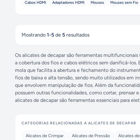
Cabos HDMI
Adaptadores HDMI
Mouses
Mouses sem Fio
FERRAMENTAS
- Desde ferramentas para uso res
nossas linhas robustas de
Testadores elétricos
,
I
profissionais
.
Mostrando
1
-
5
de
5
resultados
Os alicates de decapar são ferramentas multifuncionais u
a cobertura dos fios e cabos elétricos sem danificá-los.
mola que facilita a abertura e fechamento do instrument
fios de baixa e alta tensão, sendo muito utilizados em in
que envolvem manipulação de fios. Além da funcionalida
possuem outras funcionalidades, como cortar, prensar e 
alicates de decapar são ferramentas essenciais para eletri
CATEGORIAS RELACIONADAS A
ALICATES DE DECAPAR
Alicates de Crimpar
Alicates de Pressão
Alicates d