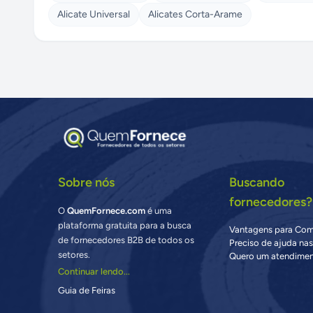
Alicate Universal
Alicates Corta-Arame
Sobre nós
Buscando
fornecedores?
O
QuemFornece.com
é uma
plataforma gratuita para a busca
Vantagens para Co
de fornecedores B2B de todos os
Preciso de ajuda na
setores.
Quero um atendimen
Continuar lendo...
Guia de Feiras