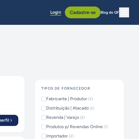
Login
Cadastre-se
Blog do QF
TIPOS DE FORNECEDOR
Fabricante | Produtor
(
3
)
Distribuição | Atacado
(
2
)
Revenda | Varejo
(
2
)
erfil
Produtos p/ Revendas Online
(
1
)
Importador
(
2
)