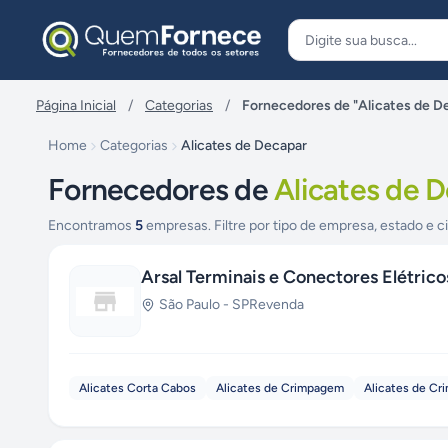
Pular para o conteúdo
Página Inicial
/
Categorias
/
Fornecedores de "Alicates de D
Home
Categorias
Alicates de Decapar
Fornecedores de
Alicates de 
Encontramos
5
empresas. Filtre por tipo de empresa, estado e c
Arsal Terminais e Conectores Elétrico
São Paulo
-
SP
Revenda
Alicates Corta Cabos
Alicates de Crimpagem
Alicates de Cr