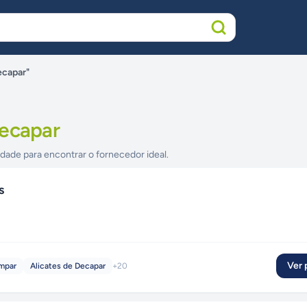
ecapar"
Decapar
idade para encontrar o fornecedor ideal.
s
Ver p
impar
Alicates de Decapar
+
20