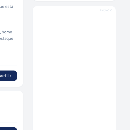
que está
ANÚNCIO
o, home
Destaque
es
.
erfil
ensões
to mais.