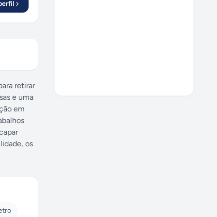
erfil
escubra
ara retirar
isas e uma
zação em
rabalhos
ecapar
lidade, os
etro