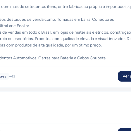
 com mais de setecentos itens, entre fabricacao própria e importados, 
ssos destaques de venda como:
Tomadas em barra
,
Conectores
UltraLar
e
EcoLar
.
de vendas em todo o Brasil, em lojas de materiais elétricos, construçã
cio ou escritórios. Produtos com qualidade elevada e visual inovador. 
as com produtos de alta qualidade, por um ótimo preço.
dentes Automotivos
,
Garras para Bateria
e
Cabos Chupeta
.
om desempenho. Conheça alguns destaques como
Patch Cords
e
Modular
Ver p
ores
+
43
de telefonia. A família conta com
Adaptadores
,
Tomadas de telefone
,
Ext
os
. Colocamos a sua disposição nossas soluções práticas, e com preços
ns de fixação, esta linha conta com
Abraçadeiras
e
Sonda Guia Fio
e mui