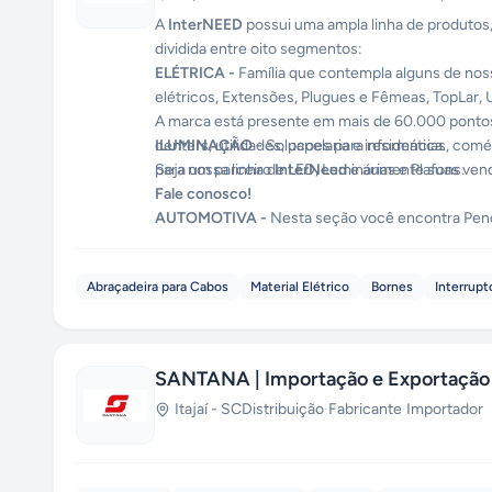
A
InterNEED
possui uma ampla linha de produtos,
dividida entre oito segmentos:
ELÉTRICA -
Família que contempla alguns de no
elétricos
,
Extensões
,
Plugues e Fêmeas
,
TopLar
,
A marca está presente em mais de 60.000 pontos 
ILUMINAÇÃO -
centers, utilidades, papelaria e informática.
Solucoes para residencias, comér
para nossa linha de
Seja um parceiro
InterNeed
LED
,
Luminárias
e aumente suas vend
e
Plafons.
Fale conosco!
AUTOMOTIVA -
Nesta seção você encontra
Pen
INFORMATICA -
Produtos essenciais e com b
Abraçadeira para Cabos
Material Elétrico
Bornes
Interrupt
TELEFONIA -
A mais completa linha de produtos 
telefônicas
e
Plugues
, entre outros.
SANTANA | Importação e Exportação
TV e SOM -
Tudo em
Antenas,
Conectores
e
Cab
Itajaí
-
SC
Distribuição
·
Fabricante
·
Importador
altamente competitivos.
ACESSÓRIOS -
Composta principalmente por ite