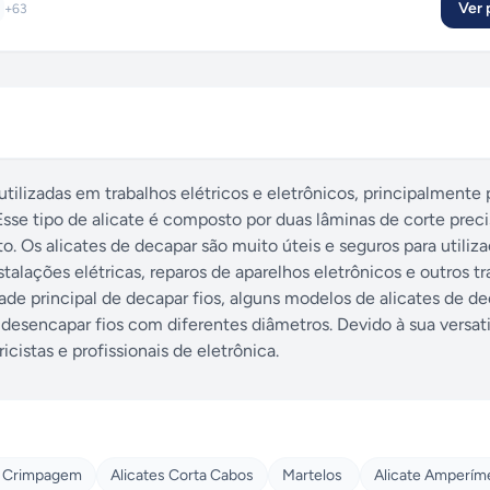
Ver p
+
63
idencial até as mais sofisticadas e específicas para uso profissional. D
ndicadores de tensão
,
Pistolas de cola
,
Ferramentas manuais
e
Alicates
tilizadas em trabalhos elétricos e eletrônicos, principalmente p
 Esse tipo de alicate é composto por duas lâminas de corte prec
o. Os alicates de decapar são muito úteis e seguros para utili
stalações elétricas, reparos de aparelhos eletrônicos e outros t
de principal de decapar fios, alguns modelos de alicates de d
desencapar fios com diferentes diâmetros. Devido à sua versati
cistas e profissionais de eletrônica.
e Crimpagem
Alicates Corta Cabos
Martelos
Alicate Amperím