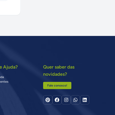
e Ajuda?
Quer saber das
novidades?
uda
uentes
Fale conosco!