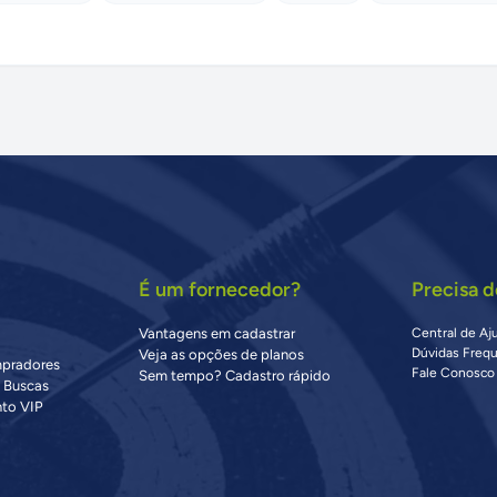
É um fornecedor?
Precisa d
Vantagens em cadastrar
Central de Aj
Dúvidas Freq
Veja as opções de planos
mpradores
Fale Conosco
Sem tempo? Cadastro rápido
s Buscas
to VIP