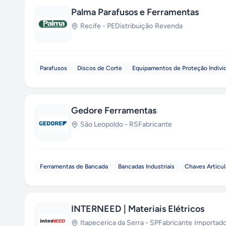
Palma Parafusos e Ferramentas
Recife
-
PE
Distribuição
·
Revenda
Parafusos
Discos de Corte
Equipamentos de Proteção Individu
Gedore Ferramentas
São Leopoldo
-
RS
Fabricante
Ferramentas de Bancada
Bancadas Industriais
Chaves Articu
INTERNEED | Materiais Elétricos
Itapecerica da Serra
-
SP
Fabricante
·
Importado