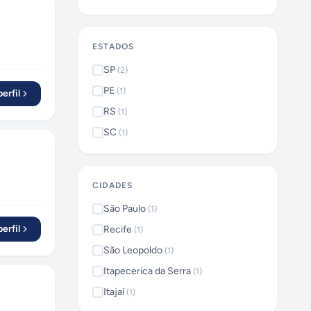
ESTADOS
SP
(
2
)
PE
(
1
)
erfil
RS
(
1
)
SC
(
1
)
CIDADES
São Paulo
(
1
)
erfil
Recife
(
1
)
São Leopoldo
(
1
)
Itapecerica da Serra
(
1
)
Itajaí
(
1
)