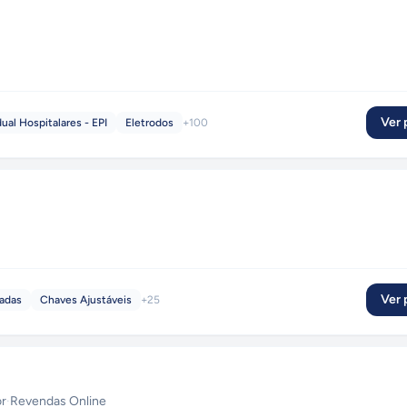
Ver p
al Hospitalares - EPI
Eletrodos
+
100
Ver p
ladas
Chaves Ajustáveis
+
25
r
·
Revendas Online