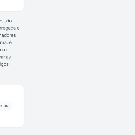
es são
arregada e
nadores
rma, é
do o
ar as
iços
ricos