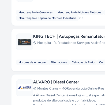
Manutenção de Geradores
Manutenção de Motores Elétricos
Manutenção e Reparo de Motores Industriais
+
17
KING TECH | Autopeças Remanufatu
Mesquita
-
RJ
Prestador de Serviços
·
Assistênc
Motores de Arranque
Alternadores
Catracas de Freio
Comp
ÁLVARO | Diesel Center
Montes Claros
-
MG
Revenda
·
Loja Online
·
Pres
A Álvaro Diesel Center é uma loja virtual especi
produtos de alta qualidade e confiabilidade.