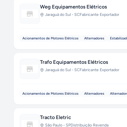
Weg Equipamentos Elétricos
Jaraguá do Sul
-
SC
Fabricante
·
Exportador
Acionamentos de Motores Elétricos
Alternadores
Estabiliza
Trafo Equipamentos Elétricos
Jaraguá do Sul
-
SC
Fabricante
·
Exportador
Acionamentos de Motores Elétricos
Alternadores
Alternador
Tracto Eletric
São Paulo
-
SP
Distribuição
·
Revenda