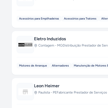
Acessórios para Empilhadeiras
Acessórios para Tratores
Alte
Eletro Induzidos
Contagem
-
MG
Distribuição
·
Prestador de Ser
Motores de Arranque
Alternadores
Manutenção de Motores E
Leon Heimer
Paulista
-
PE
Fabricante
·
Prestador de Serviços
·