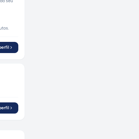
 do seu
utos.
erfil
erfil