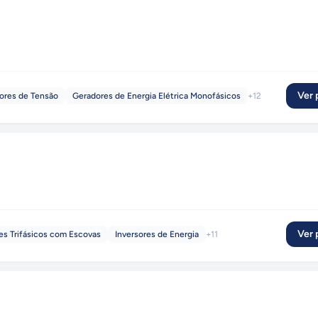
Ver p
dores de Tensão
Geradores de Energia Elétrica Monofásicos
+
12
Ver p
es Trifásicos com Escovas
Inversores de Energia
+
11