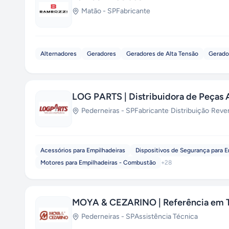
Matão
-
SP
Fabricante
Alternadores
Geradores
Geradores de Alta Tensão
Gerador
LOG PARTS | Distribuidora de Peças
Pederneiras
-
SP
Fabricante
·
Distribuição
·
Reve
Acessórios para Empilhadeiras
Dispositivos de Segurança para E
Motores para Empilhadeiras - Combustão
+
28
MOYA & CEZARINO | Referência em T
Pederneiras
-
SP
Assistência Técnica