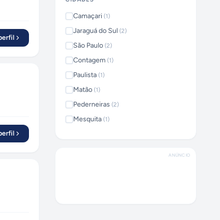
Camaçari
(
1
)
Jaraguá do Sul
(
2
)
erfil
São Paulo
(
2
)
Contagem
(
1
)
Paulista
(
1
)
Matão
(
1
)
Pederneiras
(
2
)
Mesquita
(
1
)
erfil
Montes Claros
(
1
)
Brusque
(
1
)
ANÚNCIO