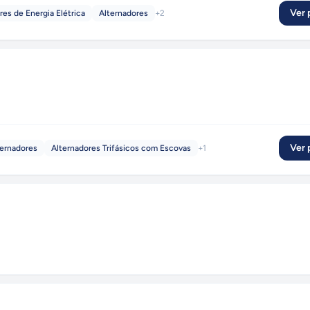
Ver p
es de Energia Elétrica
Alternadores
+
2
Ver p
ternadores
Alternadores Trifásicos com Escovas
+
1