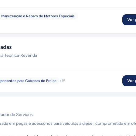
Manutenção e Reparo de Motores Especiais
Ver p
radas
ia Técnica
·
Revenda
Ver p
onentes para Catracas de Freios
+
15
tador de Serviços
alizada em peças e acessórios para veículos a diesel, comprometida em o