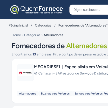
Pular para o conteúdo
Página Inicial
/
Categorias
/
Fornecedores de "Alternadores"
Home
Categorias
Alternadores
Fornecedores de
Alternadores
Encontramos
13
empresas. Filtre por tipo de empresa, estado e 
MECADIESEL | Especialista em Veícul
Camaçari
-
BA
Prestador de Serviços
·
Distribui
Alternadores
Buzinas para Veículos
Bancos para Veículos Pe