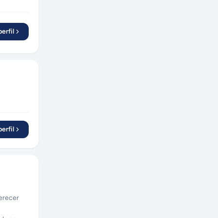
erfil
erfil
ferecer