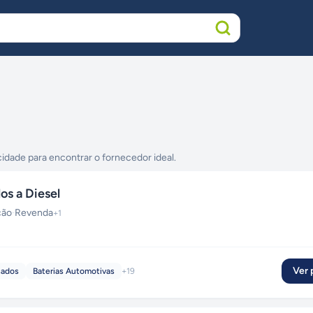
cidade para encontrar o fornecedor ideal.
os a Diesel
ção
·
Revenda
+
1
Ver p
sados
Baterias Automotivas
+
19