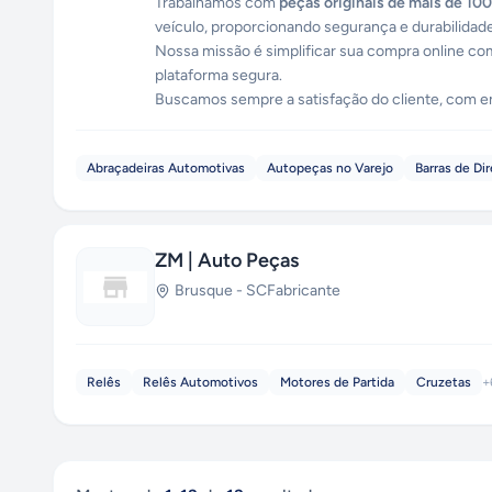
Trabalhamos com
peças originais de mais de 10
veículo, proporcionando segurança e durabilidade
Nossa missão é simplificar sua compra online co
plataforma segura.
Buscamos sempre a satisfação do cliente, com en
Abraçadeiras Automotivas
Autopeças no Varejo
Barras de Di
ZM | Auto Peças
Brusque
-
SC
Fabricante
Relês
Relês Automotivos
Motores de Partida
Cruzetas
+