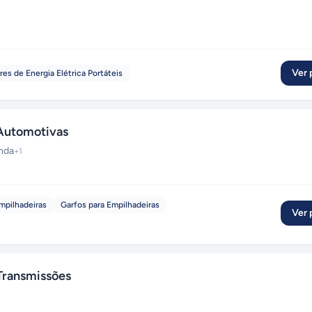
Ver p
es de Energia Elétrica Portáteis
 Automotivas
nda
+
1
mpilhadeiras
Garfos para Empilhadeiras
Ver p
ransmissões