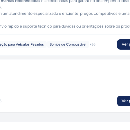
0 marcas reconhecidas
e selecionadas para garantir o desempenho ideal
.
m um atendimento especializado e eficiente, preços competitivos e uma
vio rápido e suporte técnico para dúvidas ou orientações sobre os prod
Ver p
reção para Veículos Pesados
Bomba de Combustível
+
36
Ver p
6