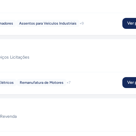
Ver p
rnadores
Assentos para Veículos Industriais
+
9
viços
·
Licitações
Ver p
létricos
Remanufatura de Motores
+
7
Revenda