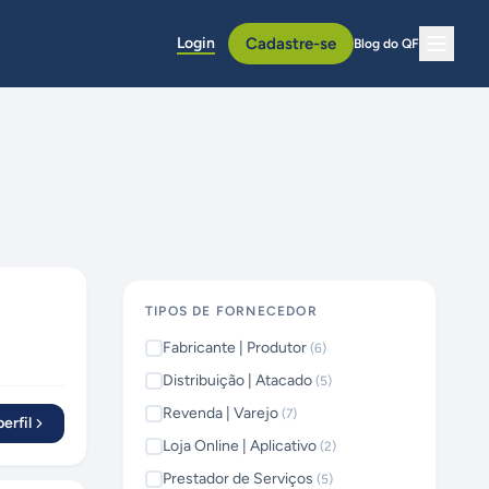
Login
Cadastre-se
Blog do QF
TIPOS DE FORNECEDOR
Fabricante | Produtor
(
6
)
Distribuição | Atacado
(
5
)
Revenda | Varejo
(
7
)
erfil
Loja Online | Aplicativo
(
2
)
Prestador de Serviços
(
5
)