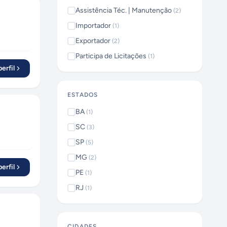
Assistência Téc. | Manutenção
(
2
)
Importador
(
1
)
Exportador
(
2
)
Participa de Licitações
(
1
)
erfil
ESTADOS
BA
(
1
)
SC
(
3
)
SP
(
5
)
MG
(
2
)
erfil
PE
(
1
)
RJ
(
1
)
CIDADES