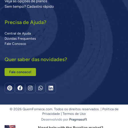
Veja as opções de planos
Sem tempo? Cadastro rápido
Precisa de Ajuda?
Central de Ajuda
Dúvidas Frequentes
Fale Conosco
Quer saber das novidades?
Fale conosco!
© 2026 QuemFornece.com. Todos os direitos reservados. |
Política de
Privacidade
|
Termos de Uso
Desenvolvido por
Pragmasoft
Need help with the Brazilian market?