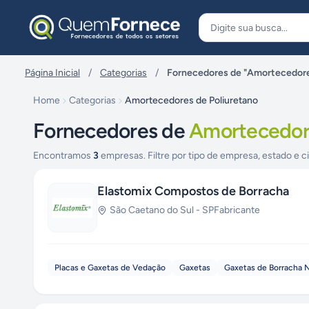
Pular para o conteúdo
Página Inicial
/
Categorias
/
Fornecedores de "Amortecedore
Home
Categorias
Amortecedores de Poliuretano
Fornecedores de
Amortecedore
Encontramos
3
empresas. Filtre por tipo de empresa, estado e c
Elastomix Compostos de Borracha
São Caetano do Sul
-
SP
Fabricante
Placas e Gaxetas de Vedação
Gaxetas
Gaxetas de Borracha N