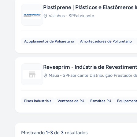
Plastiprene | Plásticos e Elastômeros I
Valinhos
-
SP
Fabricante
Acoplamentos de Poliuretano
Amortecedores de Poliuretano
Revesprim - Indústria de Revestimen
Mauá
-
SP
Fabricante
·
Distribuição
·
Prestador d
Pisos Industriais
Ventosas de PU
Esmaltes PU
Equipament
Mostrando
1
-
3
de
3
resultados