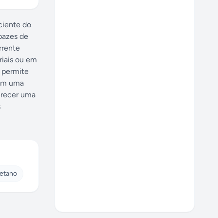
ciente do
apazes de
rrente
riais ou em
e permite
Com uma
erecer uma
s
retano