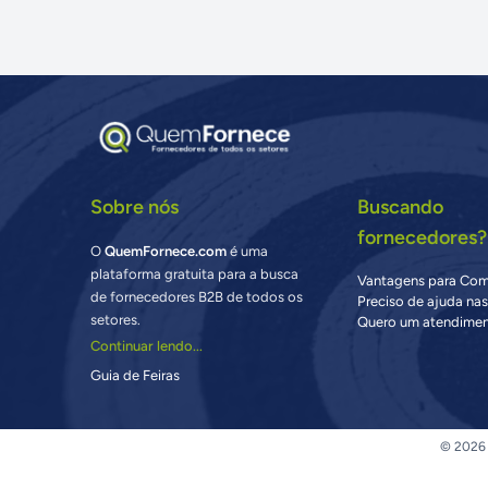
Sobre nós
Buscando
fornecedores?
O
QuemFornece.com
é uma
plataforma gratuita para a busca
Vantagens para Co
de fornecedores B2B de todos os
Preciso de ajuda na
setores.
Quero um atendimen
Continuar lendo...
Guia de Feiras
© 2026 