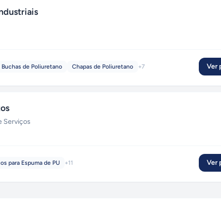
ndustriais
Ver p
Buchas de Poliuretano
Chapas de Poliuretano
+
7
tos
e Serviços
Ver p
os para Espuma de PU
+
11