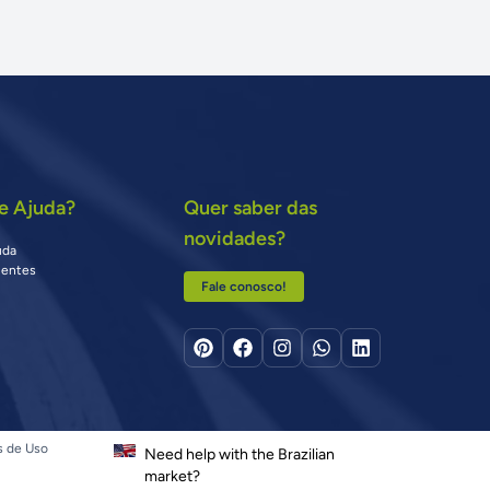
e Ajuda?
Quer saber das
novidades?
uda
uentes
Fale conosco!
s de Uso
Need help with the Brazilian
market?