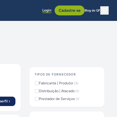
Login
Cadastre-se
Blog do QF
TIPOS DE FORNECEDOR
Fabricante | Produtor
(
3
)
Distribuição | Atacado
(
1
)
Prestador de Serviços
(
1
)
erfil