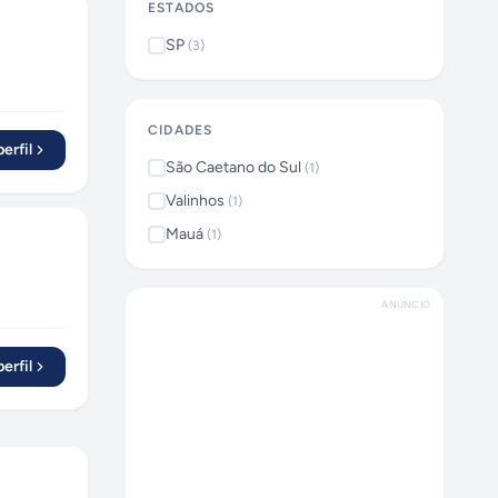
ESTADOS
SP
(
3
)
CIDADES
erfil
São Caetano do Sul
(
1
)
Valinhos
(
1
)
Mauá
(
1
)
ANÚNCIO
erfil