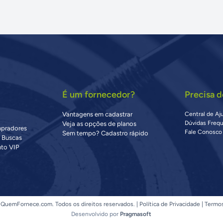
É um fornecedor?
Precisa d
Vantagens em cadastrar
Central de Aj
Dúvidas Freq
Veja as opções de planos
mpradores
Fale Conosco
Sem tempo? Cadastro rápido
s Buscas
to VIP
QuemFornece.com. Todos os direitos reservados. |
Política de Privacidade
|
Termo
Desenvolvido por
Pragmasoft