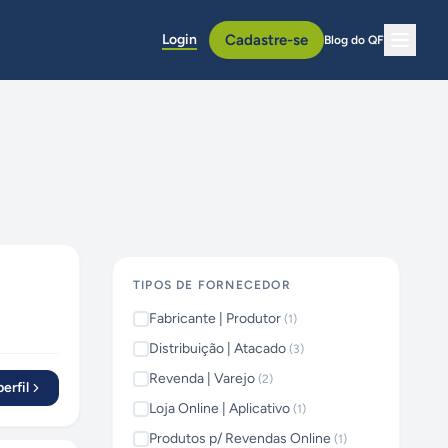
Login
Cadastre-se
Blog do QF
TIPOS DE FORNECEDOR
Fabricante | Produtor
(
1
)
Distribuição | Atacado
(
3
)
Revenda | Varejo
(
2
)
erfil
Loja Online | Aplicativo
(
1
)
Produtos p/ Revendas Online
(
1
)