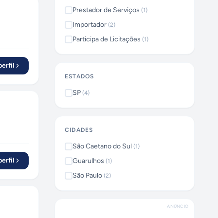
Prestador de Serviços
(
1
)
Importador
(
2
)
Participa de Licitações
(
1
)
erfil
ESTADOS
SP
(
4
)
CIDADES
São Caetano do Sul
(
1
)
erfil
Guarulhos
(
1
)
São Paulo
(
2
)
ANÚNCIO