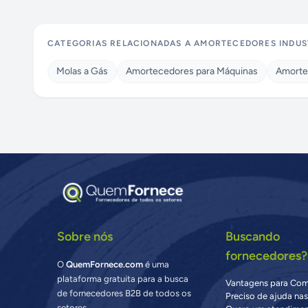
CATEGORIAS RELACIONADAS A
AMORTECEDORES INDUS
Molas a Gás
Amortecedores para Máquinas
Amorte
Sobre nós
Buscando
fornecedores?
O
QuemFornece.com
é uma
plataforma gratuita para a busca
Vantagens para Co
de fornecedores B2B de todos os
Preciso de ajuda na
setores.