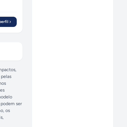
erfil
mpactos,
 pelas
nos
ses
modelo
s podem ser
o, os
s,