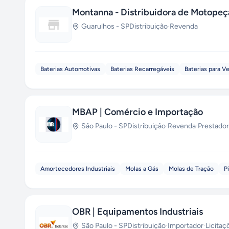
Montanna - Distribuidora de Motopeç
Guarulhos
-
SP
Distribuição
·
Revenda
Baterias Automotivas
Baterias Recarregáveis
Baterias para Ve
MBAP | Comércio e Importação
São Paulo
-
SP
Distribuição
·
Revenda
·
Prestador
Amortecedores Industriais
Molas a Gás
Molas de Tração
P
OBR | Equipamentos Industriais
São Paulo
-
SP
Distribuição
·
Importador
·
Licitaç