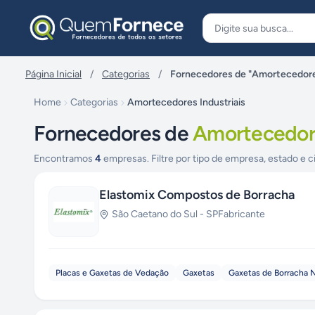
Pular para o conteúdo
Página Inicial
/
Categorias
/
Fornecedores de "Amortecedores
Home
Categorias
Amortecedores Industriais
Fornecedores de
Amortecedore
Encontramos
4
empresas. Filtre por tipo de empresa, estado e c
Elastomix Compostos de Borracha
São Caetano do Sul
-
SP
Fabricante
Placas e Gaxetas de Vedação
Gaxetas
Gaxetas de Borracha N