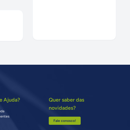
e Ajuda?
Quer saber das
novidades?
uda
uentes
Fale conosco!