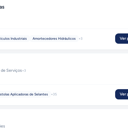
as
Ver p
ículos Industriais
Amortecedores Hidráulicos
+
3
 de Serviços
+
3
Ver p
istolas Aplicadoras de Selantes
+
35
ões