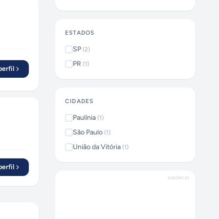
ESTADOS
SP
(
2
)
PR
(
1
)
erfil
CIDADES
Paulínia
(
1
)
São Paulo
(
1
)
União da Vitória
(
1
)
erfil
ANÚNCIO