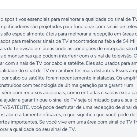
positivos essenciais para melhorar a qualidade do sinal de T
plificadores são projetados para funcionar com sinais de tele
les são especialmente úteis para melhorar a recepção em áreas o
sados para melhorar sinais de TV encontrados na faixa de 54 M
nais de televisão em áreas onde as condições de recepção são di
 e montanhas que podem interferir com o sinal de televisão. 
har com sinais de TV por cabo e satélite. Eles são usados para am
qualidade do sinal de TV em ambientes mais distantes. Esses am
 por cabo ou satélite foram recentemente instaladas. Os ampli
truídos com tecnologia de última geração para garantir um
vêm com recursos adicionais, como entradas e saídas extra pa
ajudar a garantir que o sinal de TV seja otimizado para a sua l
V/SATÉLITE, você pode desfrutar de uma recepção de sinal d
instalar e altamente eficazes, o que significa que você pode des
artes importantes. Se você vive em uma área com sinal de TV f
rar a qualidade do seu sinal de TV.