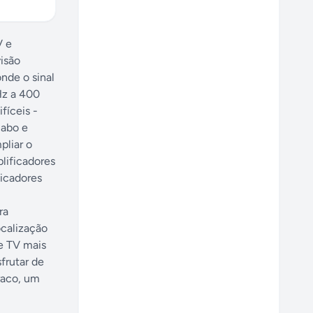
V e
visão
nde o sinal
Hz a 400
fíceis -
Cabo e
pliar o
plificadores
ficadores
ra
ocalização
e TV mais
frutar de
raco, um