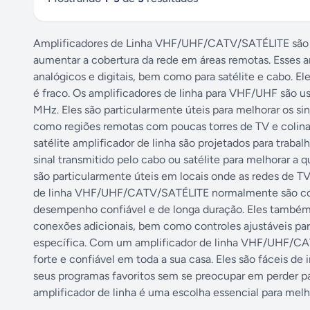
Amplificadores de Linha VHF/UHF/CATV/SATÉLITE são dis
aumentar a cobertura da rede em áreas remotas. Esses am
analógicos e digitais, bem como para satélite e cabo. E
é fraco. Os amplificadores de linha para VHF/UHF são u
MHz. Eles são particularmente úteis para melhorar os si
como regiões remotas com poucas torres de TV e colinas
satélite amplificador de linha são projetados para trabal
sinal transmitido pelo cabo ou satélite para melhorar a 
são particularmente úteis em locais onde as redes de TV
de linha VHF/UHF/CATV/SATÉLITE normalmente são cons
desempenho confiável e de longa duração. Eles também 
conexões adicionais, bem como controles ajustáveis para 
específica. Com um amplificador de linha VHF/UHF/CAT
forte e confiável em toda a sua casa. Eles são fáceis de 
seus programas favoritos sem se preocupar em perder p
amplificador de linha é uma escolha essencial para melho