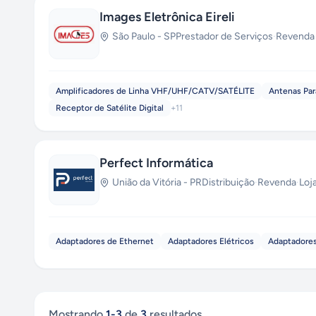
Images Eletrônica Eireli
São Paulo
-
SP
Prestador de Serviços
·
Revenda
Amplificadores de Linha VHF/UHF/CATV/SATÉLITE
Antenas Par
Receptor de Satélite Digital
+
11
Perfect Informática
União da Vitória
-
PR
Distribuição
·
Revenda
·
Loj
Adaptadores de Ethernet
Adaptadores Elétricos
Adaptadores
Mostrando
1
-
3
de
3
resultados