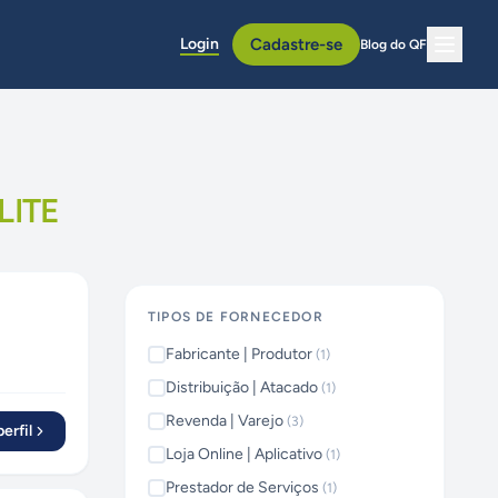
Login
Cadastre-se
Blog do QF
LITE
TIPOS DE FORNECEDOR
Fabricante | Produtor
(
1
)
Distribuição | Atacado
(
1
)
Revenda | Varejo
(
3
)
erfil
Loja Online | Aplicativo
(
1
)
Prestador de Serviços
(
1
)