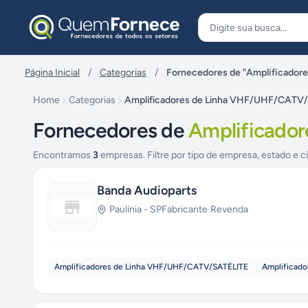
Pular para o conteúdo
Página Inicial
/
Categorias
/
Fornecedores de "Amplificado
Home
Categorias
Amplificadores de Linha VHF/UHF/CATV
Fornecedores de
Amplificado
Encontramos
3
empresas. Filtre por tipo de empresa, estado e c
Banda Audioparts
Paulínia
-
SP
Fabricante
·
Revenda
Amplificadores de Linha VHF/UHF/CATV/SATÉLITE
Amplificado