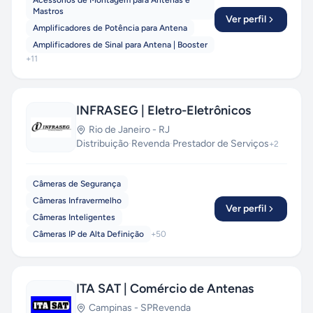
Acessórios de Montagem para Antenas e
Mastros
Ver perfil
Amplificadores de Potência para Antena
Amplificadores de Sinal para Antena | Booster
+
11
INFRASEG | Eletro-Eletrônicos
Rio de Janeiro
-
RJ
Distribuição
·
Revenda
·
Prestador de Serviços
+
2
Câmeras de Segurança
Câmeras Infravermelho
Ver perfil
Câmeras Inteligentes
Câmeras IP de Alta Definição
+
50
ITA SAT | Comércio de Antenas
Campinas
-
SP
Revenda