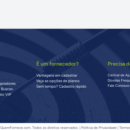
É um fornecedor?
Precisa d
Vantagens em cadastrar
Central de Aj
Dúvidas Freq
Veja as opções de planos
mpradores
Fale Conosco
Sem tempo? Cadastro rápido
s Buscas
to VIP
QuemFornece.com. Todos os direitos reservados. |
Política de Privacidade
|
Termo