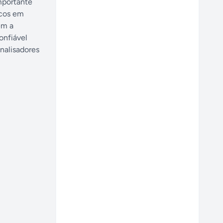
mportante
icos em
em a
onfiável
nalisadores