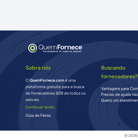
Sobre nós
Buscando
fornecedores?
O
QuemFornece.com
é uma
plataforma gratuita para a busca
Vantagens para Co
de fornecedores B2B de todos os
Preciso de ajuda na
setores.
Quero um atendimen
Continuar lendo...
Guia de Feiras
© 2026 