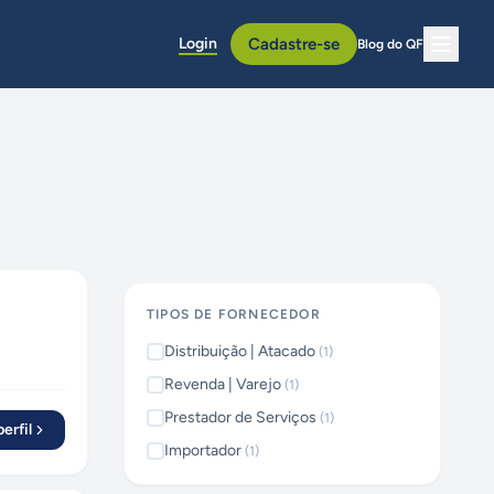
Login
Cadastre-se
Blog do QF
TIPOS DE FORNECEDOR
Distribuição | Atacado
(
1
)
Revenda | Varejo
(
1
)
Prestador de Serviços
(
1
)
erfil
Importador
(
1
)