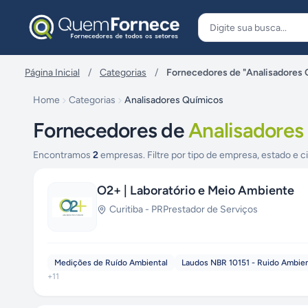
Pular para o conteúdo
Página Inicial
/
Categorias
/
Fornecedores de "Analisadores
Home
Categorias
Analisadores Químicos
Fornecedores de
Analisadores
Encontramos
2
empresas. Filtre por tipo de empresa, estado e c
O2+ | Laboratório e Meio Ambiente
Curitiba
-
PR
Prestador de Serviços
Medições de Ruído Ambiental
Laudos NBR 10151 - Ruido Ambien
+
11