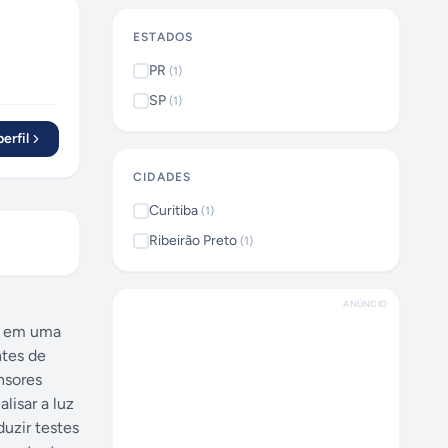
ESTADOS
PR
(
1
)
SP
(
1
)
erfil
CIDADES
Curitiba
(
1
)
Ribeirão Preto
(
1
)
ANÚNCIO
e em uma
ntes de
nsores
lisar a luz
uzir testes