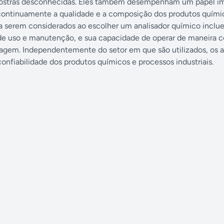
mostras desconhecidas. Eles também desempenham um papel i
r continuamente a qualidade e a composição dos produtos quím
 a serem considerados ao escolher um analisador químico inclu
e de uso e manutenção, e sua capacidade de operar de maneira c
gem. Independentemente do setor em que são utilizados, os a
confiabilidade dos produtos químicos e processos industriais.