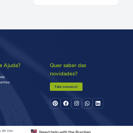
e Ajuda?
Quer saber das
novidades?
uda
uentes
Fale conosco!
s de Uso
Need help with the Brazilian