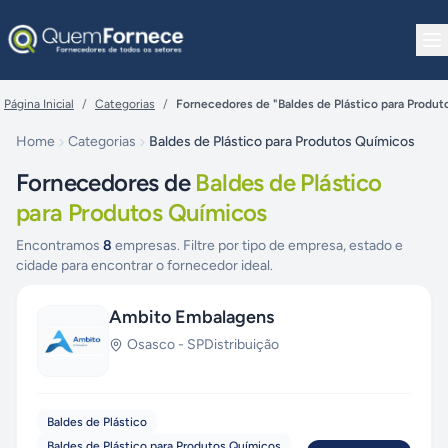
Pular para o conteúdo
Página Inicial
/
Categorias
/
Fornecedores de "Baldes de Plástico para Produt
Home
Categorias
Baldes de Plástico para Produtos Químicos
Fornecedores de
Baldes de Plástico
para Produtos Químicos
Encontramos
8
empresas. Filtre por tipo de empresa, estado e
cidade para encontrar o fornecedor ideal.
Ambito Embalagens
Osasco
-
SP
Distribuição
Baldes de Plástico
Baldes de Plástico para Produtos Químicos