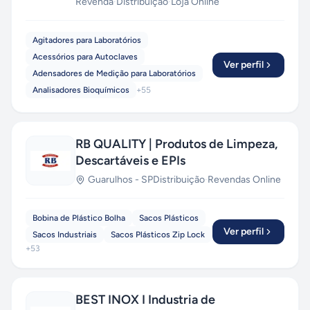
Revenda
·
Distribuição
·
Loja Online
Agitadores para Laboratórios
Acessórios para Autoclaves
Ver perfil
Adensadores de Medição para Laboratórios
Analisadores Bioquímicos
+
55
RB QUALITY | Produtos de Limpeza,
Descartáveis e EPIs
Guarulhos
-
SP
Distribuição
·
Revendas Online
Bobina de Plástico Bolha
Sacos Plásticos
Ver perfil
Sacos Industriais
Sacos Plásticos Zip Lock
+
53
BEST INOX I Industria de