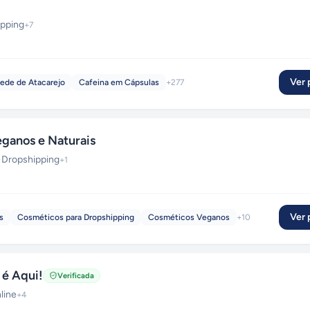
pping
+
7
Ver p
ede de Atacarejo
Cafeina em Cápsulas
+
277
anos e Naturais
·
Dropshipping
+
1
Ver p
s
Cosméticos para Dropshipping
Cosméticos Veganos
+
10
 é Aqui!
Verificada
line
+
4