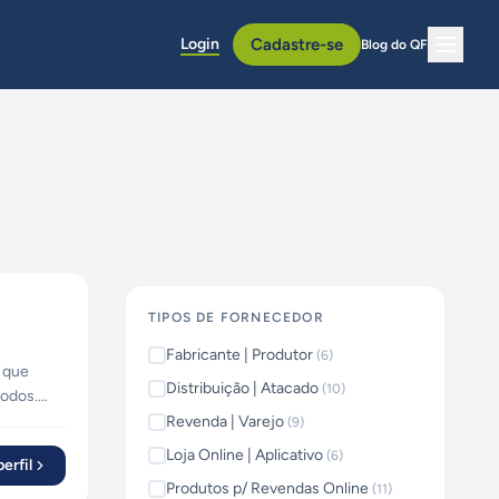
Login
Cadastre-se
Blog do QF
TIPOS DE FORNECEDOR
Fabricante | Produtor
(
6
)
a que
Distribuição | Atacado
(
10
)
todos.
e
Revenda | Varejo
(
9
)
Loja Online | Aplicativo
(
6
)
erfil
 entendeu
Produtos p/ Revendas Online
(
11
)
indo que