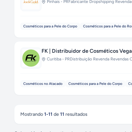
Pinhais
-
PR
Fabricante
·
Dropshipping
·
Revendas
Cosméticos para a Pele do Corpo
Cosméticos para a Pele do Ro
FK | Distribuidor de Cosméticos Veg
Curitiba
-
PR
Distribuição
·
Revenda
·
Revendas O
Cosméticos no Atacado
Cosméticos para a Pele do Corpo
Co
Mostrando
1
-
11
de
11
resultados