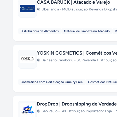
CASA BARUCK | Atacado e Varejo
Uberlândia
-
MG
Distribuição
·
Revenda
·
Dropshi
Distribuidora de Alimentos
Material de Limpeza no Atacado
R
YOSKIN COSMETICS | Cosméticos Veg
Balneário Camboriú
-
SC
Revenda
·
Distribuição
Cosméticos com Certificação Cruelty Free
Cosméticos Naturai
DropDrop | Dropshipping de Verdade
São Paulo
-
SP
Distribuição
·
Importador
·
Loja On