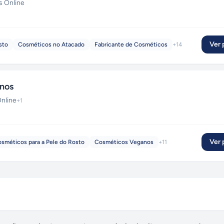
 Online
Ver p
sto
Cosméticos no Atacado
Fabricante de Cosméticos
+
14
anos
nline
+
1
Ver p
sméticos para a Pele do Rosto
Cosméticos Veganos
+
11