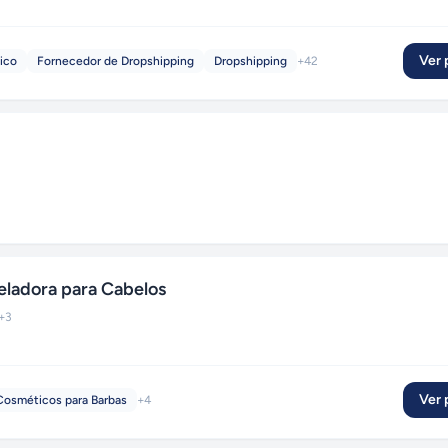
Ver p
ico
Fornecedor de Dropshipping
Dropshipping
+
42
adora para Cabelos
+
3
Ver p
Cosméticos para Barbas
+
4