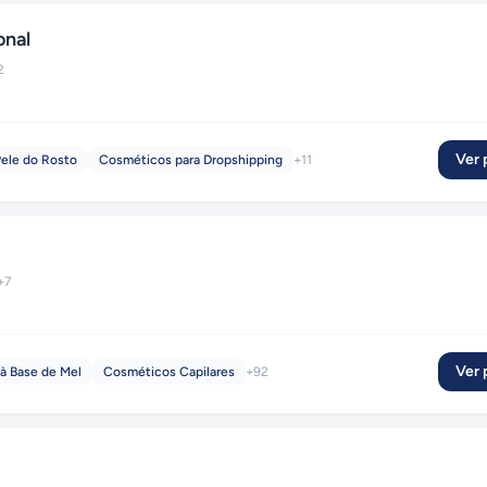
onal
2
Ver p
Pele do Rosto
Cosméticos para Dropshipping
+
11
+
7
Ver p
à Base de Mel
Cosméticos Capilares
+
92