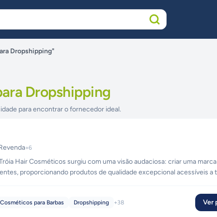
ara Dropshipping"
ara Dropshipping
idade para encontrar o fornecedor ideal.
Revenda
+
6
 Tróia Hair Cosméticos surgiu com uma visão audaciosa: criar uma marc
gentes, proporcionando produtos de qualidade excepcional acessíveis a 
eza e pelo cuidado pessoal, a Tróia Hair se destacou por ter o control
r cosmético.Esse compromisso com a inovação permitiu que a Tróia Hair
Ver p
Cosméticos para Barbas
Dropshipping
+
38
trazer resultados profissionais para o conforto do lar.A Tróia Hair logo
sociais ou econômicas. Com isso, lançou sua linha de home care, permit