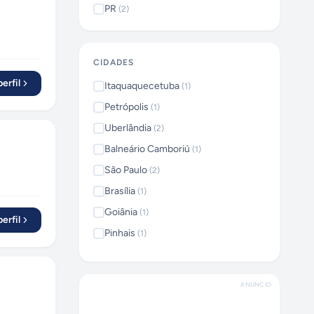
PR
(
2
)
CIDADES
erfil
Itaquaquecetuba
(
1
)
Petrópolis
(
1
)
Uberlândia
(
2
)
Balneário Camboriú
(
1
)
São Paulo
(
2
)
Brasília
(
1
)
Goiânia
(
1
)
erfil
Pinhais
(
1
)
Curitiba
(
1
)
ANÚNCIO