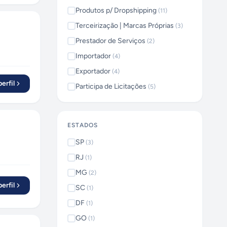
uas
Produtos p/ Dropshipping
(
11
)
ade
Terceirização | Marcas Próprias
(
3
)
Prestador de Serviços
(
2
)
outro
 de lucro
Importador
(
4
)
odutos
Exportador
(
4
)
aptar-se
erfil
Participa de Licitações
é uma
(
5
)
ada nova
ESTADOS
SP
(
3
)
RJ
(
1
)
MG
(
2
)
erfil
SC
(
1
)
DF
(
1
)
GO
(
1
)