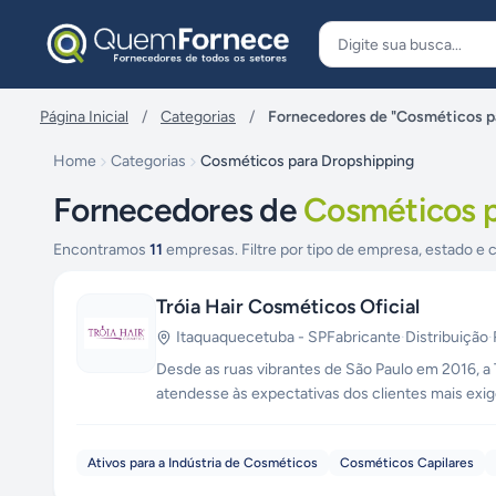
Pular para o conteúdo
Página Inicial
/
Categorias
/
Fornecedores de "Cosméticos p
Home
Categorias
Cosméticos para Dropshipping
Fornecedores de
Cosméticos p
Encontramos
11
empresas. Filtre por tipo de empresa, estado e c
Tróia Hair Cosméticos Oficial
Itaquaquecetuba
-
SP
Fabricante
·
Distribuição
·
Desde as ruas vibrantes de São Paulo em 2016, a
atendesse às expectativas dos clientes mais exi
Fundada por empreendedores apaixonados pela bel
completo de sua produção, uma raridade no seto
Ativos para a Indústria de Cosméticos
Cosméticos Capilares
rapidamente se destacasse por sua capacidade de 
que a verdadeira beleza não conhece fronteiras 