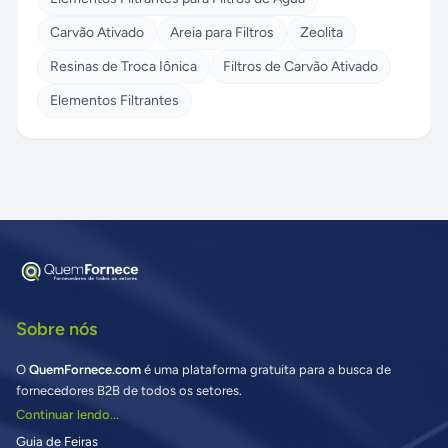
Carvão Ativado
Areia para Filtros
Zeolita
Resinas de Troca Iônica
Filtros de Carvão Ativado
Elementos Filtrantes
Sobre nós
O
QuemFornece.com
é uma plataforma gratuita para a busca de
fornecedores B2B de todos os setores.
Continuar lendo...
Guia de Feiras