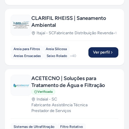
CLARIFIL RHEISS | Saneamento
Ambiental
Itajaí
-
SC
Fabricante
·
Distribuição
·
Revenda
+
1
Areia para Filtros
Areia Silicosa
Ver perfil
Areias Ensacadas
Seixo Rolado
+
40
ACETECNO | Soluções para
Tratamento de Água e Filtração
Verificada
Indaial
-
SC
Fabricante
·
Assistência Técnica
·
Prestador de Serviços
Sistemas de Ultrafiltração
Filtro Rotativo