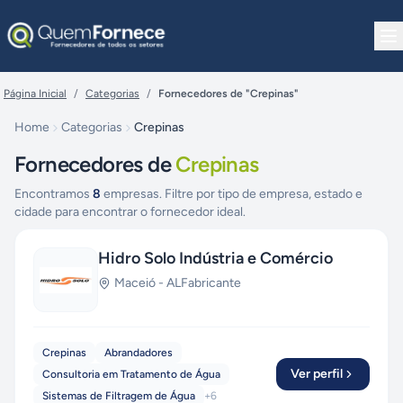
Pular para o conteúdo
Página Inicial
/
Categorias
/
Fornecedores de "Crepinas"
Home
Categorias
Crepinas
Fornecedores de
Crepinas
Encontramos
8
empresas. Filtre por tipo de empresa, estado e
cidade para encontrar o fornecedor ideal.
Hidro Solo Indústria e Comércio
Maceió
-
AL
Fabricante
Crepinas
Abrandadores
Ver perfil
Consultoria em Tratamento de Água
Sistemas de Filtragem de Água
+
6