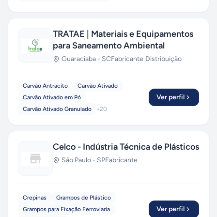
TRATAE | Materiais e Equipamentos
para Saneamento Ambiental
Guaraciaba
-
SC
Fabricante
·
Distribuição
Carvão Antracito
Carvão Ativado
Ver perfil
Carvão Ativado em Pó
Carvão Ativado Granulado
+
20
Celco - Indústria Técnica de Plásticos
São Paulo
-
SP
Fabricante
Crepinas
Grampos de Plástico
Ver perfil
Grampos para Fixação Ferroviaria