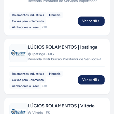
Revenda
·
Prestador de Serviços
·
Importador
Rolamentos Industriais
Mancais
Ver perfil
Caixas para Rolamento
Alinhadores a Laser
+
38
LÚCIOS ROLAMENTOS | Ipatinga
Ipatinga
-
MG
Revenda
·
Distribuição
·
Prestador de Serviços
+
1
Rolamentos Industriais
Mancais
Ver perfil
Caixas para Rolamento
Alinhadores a Laser
+
38
LÚCIOS ROLAMENTOS | Vitória
Vitória
-
ES