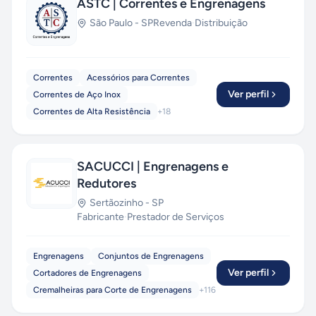
ASTC | Correntes e Engrenagens
São Paulo
-
SP
Revenda
·
Distribuição
Correntes
Acessórios para Correntes
Ver perfil
Correntes de Aço Inox
Correntes de Alta Resistência
+
18
SACUCCI | Engrenagens e
Redutores
Sertãozinho
-
SP
Fabricante
·
Prestador de Serviços
Engrenagens
Conjuntos de Engrenagens
Ver perfil
Cortadores de Engrenagens
Cremalheiras para Corte de Engrenagens
+
116