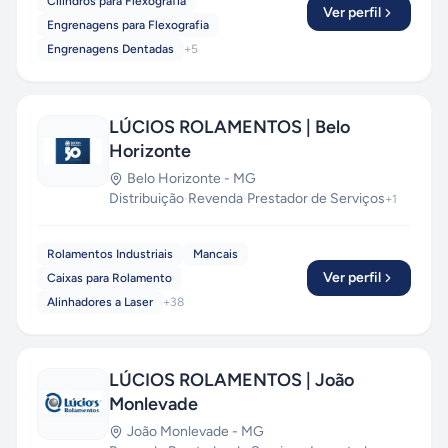
Cilindros para Flexografia
Ver perfil
Engrenagens para Flexografia
Engrenagens Dentadas
+
5
LÚCIOS ROLAMENTOS | Belo
Horizonte
Belo Horizonte
-
MG
Distribuição
·
Revenda
·
Prestador de Serviços
+
1
Rolamentos Industriais
Mancais
Ver perfil
Caixas para Rolamento
Alinhadores a Laser
+
38
LÚCIOS ROLAMENTOS | João
Monlevade
João Monlevade
-
MG