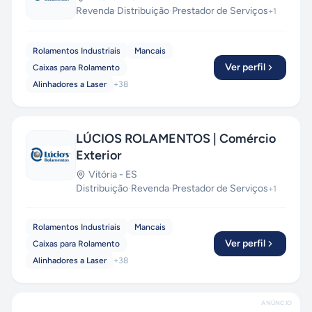
Revenda
·
Distribuição
·
Prestador de Serviços
+
1
Rolamentos Industriais
Mancais
Ver perfil
Caixas para Rolamento
Alinhadores a Laser
+
38
LÚCIOS ROLAMENTOS | Comércio
Exterior
Vitória
-
ES
Distribuição
·
Revenda
·
Prestador de Serviços
+
1
Rolamentos Industriais
Mancais
Ver perfil
Caixas para Rolamento
Alinhadores a Laser
+
38
ANÚNCIO