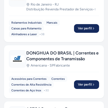
Rio de Janeiro
-
RJ
Distribuição
·
Revenda
·
Prestador de Serviços
+
1
Rolamentos Industriais
Mancais
Ver perfil
Caixas para Rolamento
Alinhadores a Laser
+
38
DONGHUA DO BRASIL | Correntes e
Componentes de Transmissão
Americana
-
SP
Fabricante
Acessórios para Correntes
Correntes
Ver perfil
Correntes de Alta Resistência
Correntes de Aço Inox
+
30