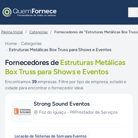
Pular para o conteúdo
Página Inicial
/
Categorias
/
Fornecedores de "Estruturas Metálicas Box Trus
Home
Categorias
Estruturas Metálicas Box Truss para Shows e Eventos
Fornecedores de
Estruturas Metálicas
Box Truss para Shows e Eventos
Encontramos
39
empresas. Filtre por tipo de empresa, estado e
cidade para encontrar o fornecedor ideal.
Strong Sound Eventos
Foz do Iguaçu
-
PR
Prestador de Serviços
Locação de Sistemas de Som para Eventos